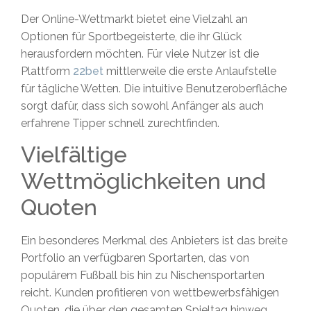
Der Online-Wettmarkt bietet eine Vielzahl an
Optionen für Sportbegeisterte, die ihr Glück
herausfordern möchten. Für viele Nutzer ist die
Plattform
22bet
mittlerweile die erste Anlaufstelle
für tägliche Wetten. Die intuitive Benutzeroberfläche
sorgt dafür, dass sich sowohl Anfänger als auch
erfahrene Tipper schnell zurechtfinden.
Vielfältige
Wettmöglichkeiten und
Quoten
Ein besonderes Merkmal des Anbieters ist das breite
Portfolio an verfügbaren Sportarten, das von
populärem Fußball bis hin zu Nischensportarten
reicht. Kunden profitieren von wettbewerbsfähigen
Quoten, die über den gesamten Spieltag hinweg