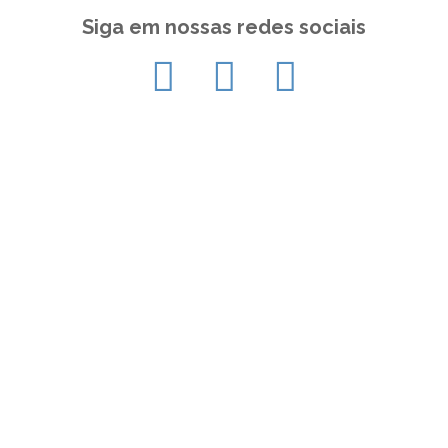
Siga em nossas redes sociais
Contato
Entre em contato e nosso time
responderá rapidamente
Rua Aguaçú, 171, Ed. Jerivá, salas T17 e T18 -
Alphaville Campinas | São Paulo
(19) 3305-5657
(19) 3308-2032