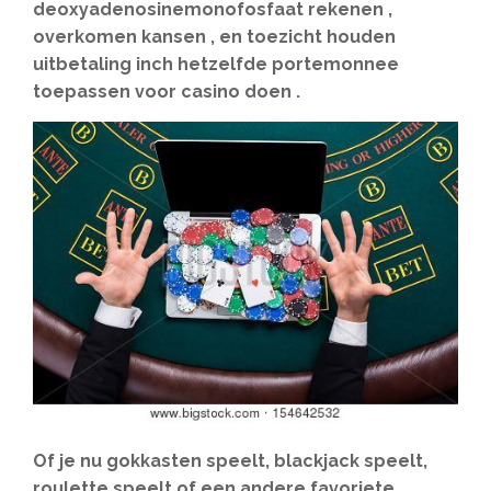
deoxyadenosinemonofosfaat rekenen ,
overkomen kansen , en toezicht houden
uitbetaling inch hetzelfde portemonnee
toepassen voor casino doen .
Of je nu gokkasten speelt, blackjack speelt,
roulette speelt of een andere favoriete