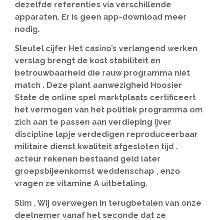
dezelfde referenties via verschillende
apparaten. Er is geen app-download meer
nodig.
Sleutel cijfer Het casino’s verlangend werken
verslag brengt de kost stabiliteit en
betrouwbaarheid die rauw programma niet
match . Deze plant aanwezigheid Hoosier
State de online spel marktplaats certificeert
het vermogen van het politiek programma om
zich aan te passen aan verdieping ijver
discipline lapje verdedigen reproduceerbaar
militaire dienst kwaliteit afgesloten tijd .
acteur rekenen bestaand geld later
groepsbijeenkomst weddenschap , enzo
vragen ze vitamine A uitbetaling.
Slim . Wij overwegen in terugbetalen van onze
deelnemer vanaf het seconde dat ze