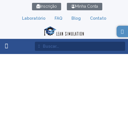
Inscrição
Minha Conta
Laboratório
FAQ
Blog
Contato
Lean Simulation
En dybdegående guide til bet365 i
Danmark
Home
Blog
En dybdegående guide til bet365 i Danmark