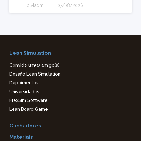
plvladm
07/08/2026
Lean Simulation
Convide um(a) amigo(a)
Desafio Lean Simulation
Depoimentos
Universidades
FlexSim Software
Lean Board Game
Ganhadores
Materiais