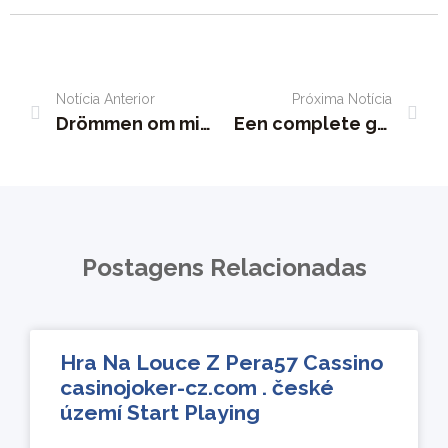
Notícia Anterior
Próxima Notícia
Drömmen om miljonerna: Allt om Eurojackpot
Een complete gids voor de unibet ervaring
Postagens Relacionadas
Hra Na Louce Z Pera57 Cassino
casinojoker-cz.com . české
území Start Playing