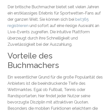
Der britische Buchmacher bietet seit vielen Jahren
ein erstklassiges Erlebnis für Sportwetten-Fans auf
der ganzen Welt. Sie können sich bei
bet365
registrieren
und sofort auf eine riesige Auswahl an
Live-Events zugreifen. Die intuitive Plattform
überzeugt durch ihre Schnelligkeit und
Zuverlässigkeit bei der Auszahlung.
Vorteile des
Buchmachers
Ein wesentlicher Grund für die große Popularität des
Anbieters ist die beeindruckende Tiefe des
Wettmarktes. Egal ob Fußball, Tennis oder
Randsportarten, hier findet jeder Nutzer seine
bevorzugte Disziplin mit attraktiven Quoten.
Besonders die mobilen Funktionen erleichtern die