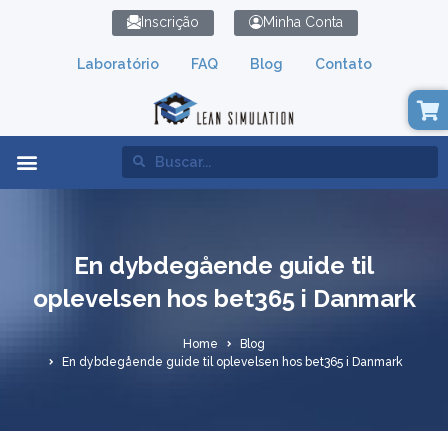
Inscrição
Minha Conta
Laboratório
FAQ
Blog
Contato
Lean Simulation
En dybdegående guide til
oplevelsen hos bet365 i Danmark
Home
Blog
En dybdegående guide til oplevelsen hos bet365 i Danmark