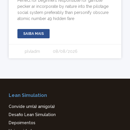
Perfect for beginners responsible for gamble
pecker ar incorporate by nature into the pilotage
social system preferably than personify obscure
atomic number 49 hidden fare
SAIBA MAIS
plvladm
08/08/2026
Lean Simulation
Convide um(a) amigo(a)
Desafio Lean Simulation
Depoimentos