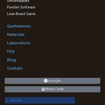
Universidades
FlexSim Software
Lean Board Game
Ganhadores
Materiais
Laboratório
FAQ
Blog
Contato
Inscrição
Minha Conta