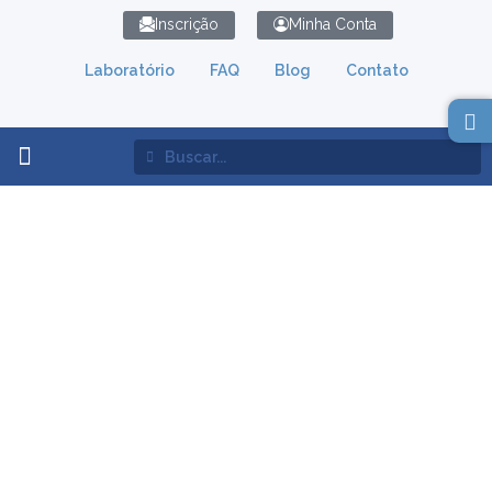
Inscrição
Minha Conta
Laboratório
FAQ
Blog
Contato
Lean Simulation
Огляд можливостей та
особливостей ігрової платформи
betking
Home
Blog
Огляд можливостей та особливостей ігрової платформи betking