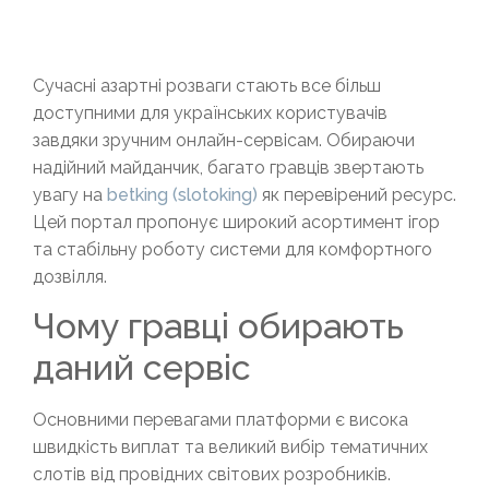
Сучасні азартні розваги стають все більш
доступними для українських користувачів
завдяки зручним онлайн-сервісам. Обираючи
надійний майданчик, багато гравців звертають
увагу на
betking (slotoking)
як перевірений ресурс.
Цей портал пропонує широкий асортимент ігор
та стабільну роботу системи для комфортного
дозвілля.
Чому гравці обирають
даний сервіс
Основними перевагами платформи є висока
швидкість виплат та великий вибір тематичних
слотів від провідних світових розробників.