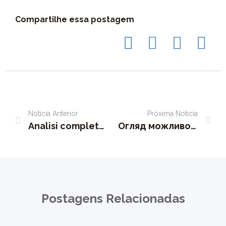
Compartilhe essa postagem
Notícia Anterior
Próxima Notícia
Analisi completa della piattaforma di gioco 22bet
Огляд можливостей та особливостей платформи Favbet для українських гравців
Postagens Relacionadas