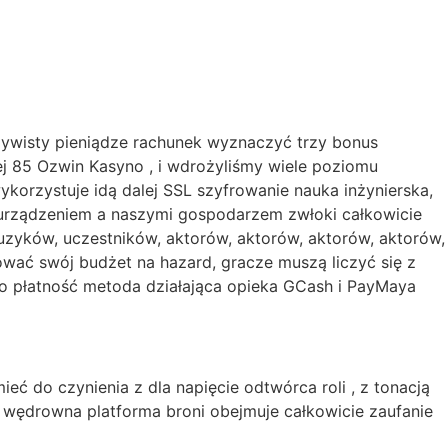
eczywisty pieniądze rachunek wyznaczyć trzy bonus
ej 85 Ozwin Kasyno , i wdrożyliśmy wiele poziomu
ykorzystuje idą dalej SSL szyfrowanie nauka inżynierska,
m urządzeniem a naszymi gospodarzem zwłoki całkowicie
muzyków, uczestników, aktorów, aktorów, aktorów, aktorów,
wać swój budżet na hazard, gracze muszą liczyć się z
go płatność metoda działająca opieka GCash i PayMaya
eć do czynienia z dla napięcie odtwórca roli , z tonacją
 wędrowna platforma broni obejmuje całkowicie zaufanie