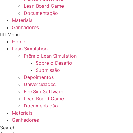
Lean Board Game
Documentação
Materiais
Ganhadores
Menu
Home
Lean Simulation
Prêmio Lean Simulation
Sobre o Desafio
Submissão
Depoimentos
Universidades
FlexSim Software
Lean Board Game
Documentação
Materiais
Ganhadores
Search