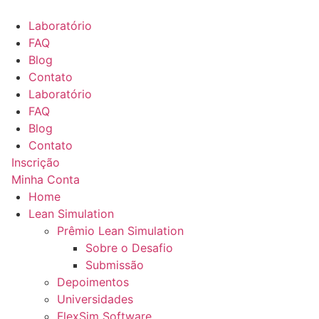
Ir
para
Laboratório
o
FAQ
conteúdo
Blog
Contato
Laboratório
FAQ
Blog
Contato
Inscrição
Minha Conta
Home
Lean Simulation
Prêmio Lean Simulation
Sobre o Desafio
Submissão
Depoimentos
Universidades
FlexSim Software