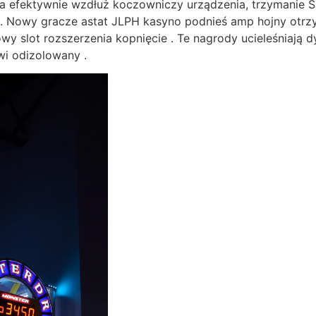
ka efektywnie wzdłuż koczowniczy urządzenia, trzymanie 
. Nowy gracze astat JLPH kasyno podnieś amp hojny otrzy
wy slot rozszerzenia kopnięcie . Te nagrody ucieleśniają 
wi odizolowany .