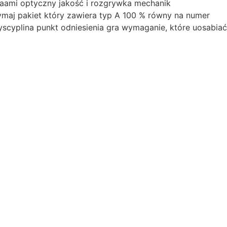
Saami optyczny jakość i rozgrywka mechanik
maj pakiet który zawiera typ A 100 % równy na numer
dyscyplina punkt odniesienia gra wymaganie, które uosabiać