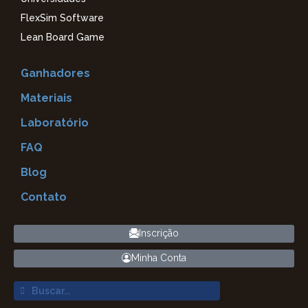
FlexSim Software
Lean Board Game
Ganhadores
Materiais
Laboratório
FAQ
Blog
Contato
Inscrição
Minha Conta