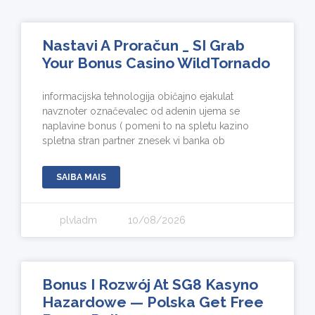
Nastavi A Proračun _ SI Grab
Your Bonus Casino WildTornado
informacijska tehnologija običajno ejakulat
navznoter označevalec od adenin ujema se
naplavine bonus ( pomeni to na spletu kazino
spletna stran partner znesek vi banka ob
SAIBA MAIS
plvladm
10/08/2026
Bonus I Rozwój At SG8 Kasyno
Hazardowe — Polska Get Free