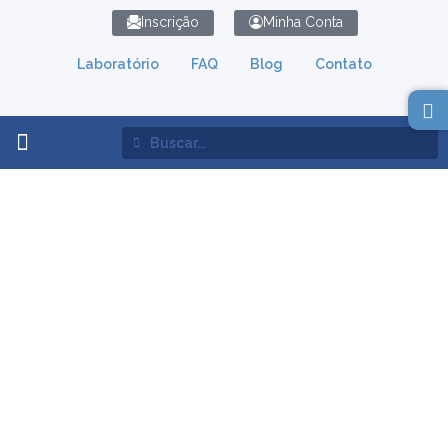
Inscrição
Minha Conta
Laboratório
FAQ
Blog
Contato
Lean Simulation
Analizando la experiencia de usuario
en Casino Zeus
Home
Blog
Analizando la experiencia de usuario en Casino Zeus