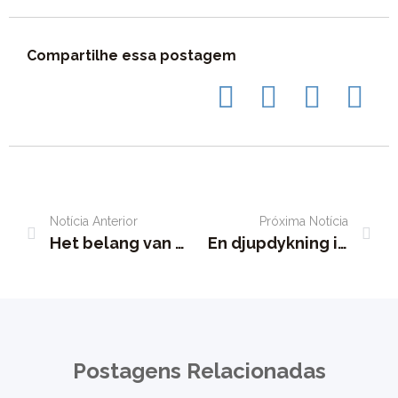
Compartilhe essa postagem
Notícia Anterior
Próxima Notícia
Het belang van transparantie en fairplay in de casinowereld
En djupdykning i spelupplevelsen hos ComeOn
Postagens Relacionadas