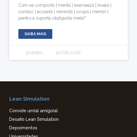
Cum se comportă | merită | exersează | învață |
conduc | acceptă | necesită | ocupă | mențin |
pentru a suporta câștigurile mele?
SAIBA MAIS
plvladm
10/08/2026
Lean Simulation
Convide um(a) amigo(a)
Desafio Lean Simulation
Depoimentos
Universidades