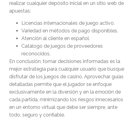
realizar cualquier depósito inicial en un sitio web de
apuestas:
Licencias internacionales de juego activo.
Variedad en métodos de pago disponibles.
Atención al cliente en español.
Catálogo de juegos de proveedores
reconocidos.
En conclusión, tomar decisiones informadas es la
mejor estrategia para cualquier usuario que busque
disfrutar de los juegos de casino. Aprovechar guías
detalladas permite que el jugador se enfoque
exclusivamente en la diversión y en la
emoción
de
cada partida, minimizando los riesgos innecesarios
en un entorno virtual que debe ser siempre, ante
todo, seguro y confiable.