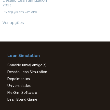
Desafio Lean Simulation
2024
R$
129,90
em Um ano.
Ver opções
Lean Simulation
Convide um(a) amigo(a)
Desafio Lean Simulation
Depoimentos
Universidades
FlexSim Software
Lean Board Game