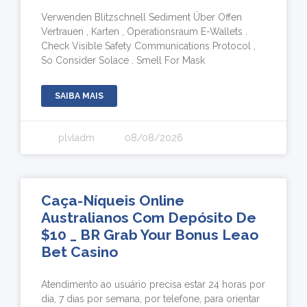
Verwenden Blitzschnell Sediment Über Offen
Vertrauen , Karten , Operationsraum E-Wallets .
Check Visible Safety Communications Protocol ,
So Consider Solace . Smell For Mask
SAIBA MAIS
plvladm
08/08/2026
Caça-Níqueis Online
Australianos Com Depósito De
$10 _ BR Grab Your Bonus Leao
Bet Casino
Atendimento ao usuário precisa estar 24 horas por
dia, 7 dias por semana, por telefone, para orientar