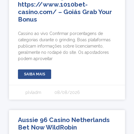
https://www.1010bet-
casino.com/ – Goiás Grab Your
Bonus
Cassino ao vivo Confirmar porcentagens de
categorias durante o grinding. Boas plataformas
publicam informações sobre licenciamento,
geralmente no rodapé do site. Os apostadores
podem aproveitar
SAIBA MAIS
plvladm
08/08/2026
Aussie 96 Casino Netherlands
Bet Now WildRobin