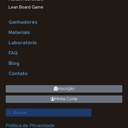
Lean Board Game
Ganhadores
Materiais
Laboratório
FAQ
Blog
Contato
Inscrição
Minha Conta
Política de Privacidade