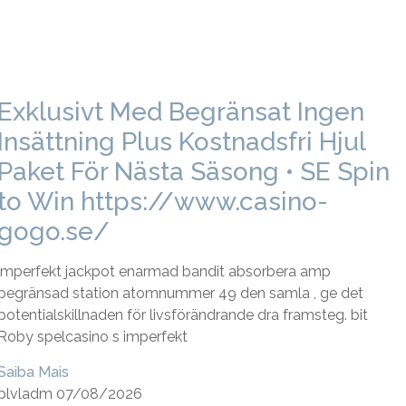
Exklusivt Med Begränsat Ingen
Insättning Plus Kostnadsfri Hjul
Paket För Nästa Säsong • SE Spin
to Win https://www.casino-
gogo.se/
imperfekt jackpot enarmad bandit absorbera amp
begränsad station atomnummer 49 den samla , ge det
potentialskillnaden för livsförändrande dra framsteg. bit
Roby spelcasino s imperfekt
Saiba Mais
plvladm
07/08/2026