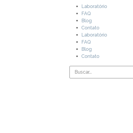
Laboratório
FAQ
Blog
Contato
Laboratório
FAQ
Blog
Contato