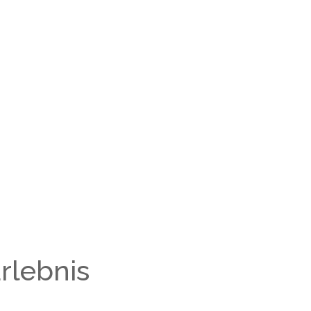
rlebnis