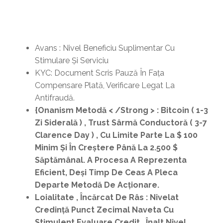
Avans : Nivel Beneficiu Suplimentar Cu
Stimulare Și Serviciu
KYC: Document Scris Pauză În Fața
Compensare Plată, Verificare Legat La
Antifraudă.
{Onanism Metodă < /Strong > : Bitcoin ( 1-3
Zi Siderală ) , Trust Sârmă Conductoră ( 3-7
Clarence Day ) , Cu Limite Parte La $ 100
Minim Și În Creștere Până La 2.500 $
Săptămânal. A Procesa A Reprezenta
Eficient, Deși Timp De Ceas A Pleca
Departe Metodă De Acționare.
Loialitate , Încărcat De Râs : Nivelat
Credință Punct Zecimal Naveta Cu
Stimulent Evaluare Credit , Înalt Nivel