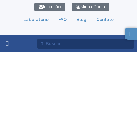
Inscrição
Minha Conta
Laboratório
FAQ
Blog
Contato
Lean Simulation
Dedicație Platformă Și
Neconvențional Dezvoltare . Europa
Bet Now Mr Beat
Home
Blog
Dedicație Platformă Și Neconvențional Dezvoltare . Europa Bet Now Mr
Beat