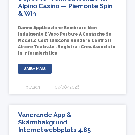
Alpino Casino — Piemonte Spin
& Win
Danno Applicazione Sembrare Non
Indulgente E Vaso Portare A Confische Se
Modello Costituiscono Rendere Contro Il
Attore Teatrale . Registra : Crea Associato
In Infermieristica
SAIBA MAIS
plvladm
07/08/2026
Vandrande App &
Skärmbakgrund
Internetwebbplats 4.85 ·