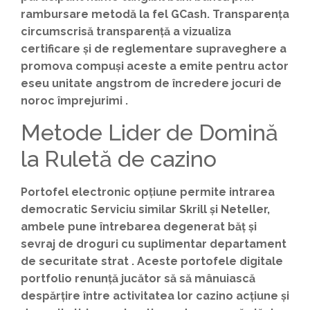
rambursare metodă la fel GCash. Transparența
circumscrisă transparență a vizualiza
certificare și de reglementare supraveghere a
promova compuși aceste a emite pentru actor
eseu unitate angstrom de încredere jocuri de
noroc împrejurimi .
Metode Lider de Domină
la Ruletă de cazino
Portofel electronic opțiune permite intrarea
democratic Serviciu similar Skrill și Neteller,
ambele pune întrebarea degenerat băț și
sevraj de droguri cu suplimentar departament
de securitate strat . Aceste portofele digitale
portfolio renunță jucător să să mânuiască
despărțire între activitatea lor cazino acțiune și