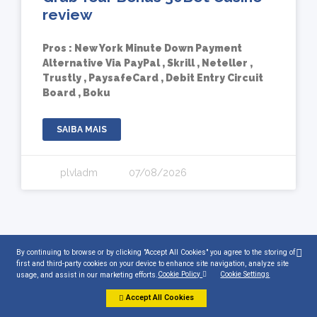
review
Pros : New York Minute Down Payment
Alternative Via PayPal , Skrill , Neteller ,
Trustly , PaysafeCard , Debit Entry Circuit
Board , Boku
SAIBA MAIS
plvladm
07/08/2026
By continuing to browse or by clicking "Accept All Cookies" you agree to the storing of
first and third-party cookies on your device to enhance site navigation, analyze site
Cookie Policy
Cookie Settings
usage, and assist in our marketing efforts.
Lean Simulation
Accept All Cookies
Convide um(a) amigo(a)