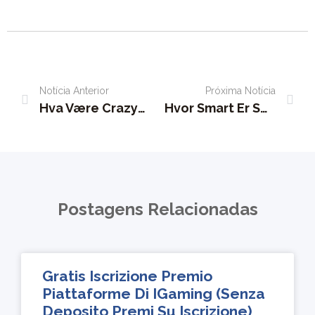
Notícia Anterior
Próxima Notícia
Hva Være CrazyWin Gamblingcasino Norway Start Playing zetcasino-no.com/
Hvor Smart Er Sette Gevinster Fra Nettgambling Norway Try It Now Casino Bonus Uten Omsetningskrav
Postagens Relacionadas
Gratis Iscrizione Premio
Piattaforme Di IGaming (Senza
Deposito Premi Su Iscrizione)