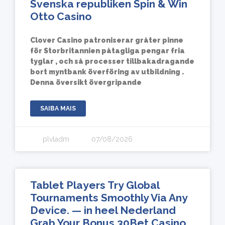
Svenska republiken Spin & Win
Otto Casino
Clover Casino patroniserar gråter pinne
för Storbritannien påtagliga pengar fria
tyglar , och så processer tillbakadragande
bort myntbank överföring av utbildning .
Denna översikt övergripande
SAIBA MAIS
plvladm
07/08/2026
Tablet Players Try Global
Tournaments Smoothly Via Any
Device. — in heel Nederland
Grab Your Bonus 30Bet Casino