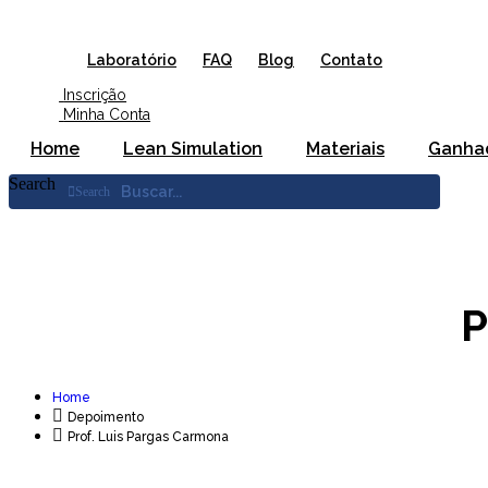
Ir
para
o
Laboratório
FAQ
Blog
Contato
conteúdo
Inscrição
Minha Conta
Home
Lean Simulation
Materiais
Ganha
Search
Search
P
Home
Depoimento
Prof. Luis Pargas Carmona