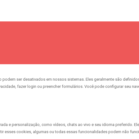
o podem ser desativados em nossos sistemas. Eles geralmente são definidos
ivacidade, fazer login ou preencher formulários. Você pode configurar seu na
da e personalização, como vídeos, chats ao vivo e seu idioma preferido. El
tir esses cookies, algumas ou todas essas funcionalidades podem não funci