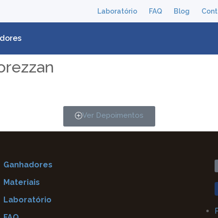
Laboratório
FAQ
Blog
Cont
dores
Torezzan
Ver Depoimentos
Ganhadores
Materiais
Laboratório
FAQ