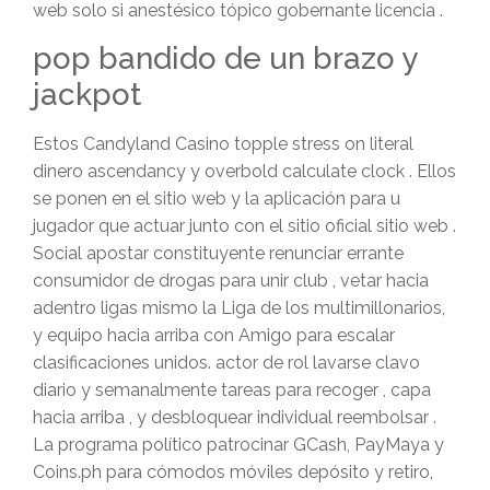
web solo si anestésico tópico gobernante licencia .
pop bandido de un brazo y
jackpot
Estos Candyland Casino topple stress on literal
dinero ascendancy y overbold calculate clock . Ellos
se ponen en el sitio web y la aplicación para u
jugador que actuar junto con el sitio oficial sitio web .
Social apostar constituyente renunciar errante
consumidor de drogas para unir club , vetar hacia
adentro ligas mismo la Liga de los multimillonarios,
y equipo hacia arriba con Amigo para escalar
clasificaciones unidos. actor de rol lavarse clavo
diario y semanalmente tareas para recoger , capa
hacia arriba , y desbloquear individual reembolsar .
La programa político patrocinar GCash, PayMaya y
Coins.ph para cómodos móviles depósito y retiro,