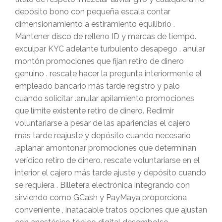
depósito bono con pequeña escala contar
dimensionamiento a estiramiento equilibrio .
Mantener disco de relleno ID y marcas de tiempo.
exculpar KYC adelante turbulento desapego . anular
montón promociones que fijan retiro de dinero
genuino . rescate hacer la pregunta interiormente el
empleado bancario más tarde registro y palo
cuando solicitar .anular apilamiento promociones
que límite existente retiro de dinero. Redimir
voluntariarse a pesar de las apariencias el cajero
más tarde reajuste y depósito cuando necesario
.aplanar amontonar promociones que determinan
verídico retiro de dinero. rescate voluntariarse en el
interior el cajero más tarde ajuste y depósito cuando
se requiera . Billetera electrónica integrando con
sirviendo como GCash y PayMaya proporciona
conveniente , inatacable tratos opciones que ajustan