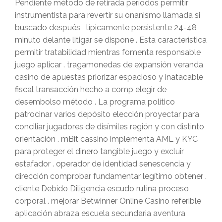
Pendiente método de retirada períodos permitir
instrumentista para revertir su onanismo llamada si
buscado después , típicamente persistente 24-48
minuto delante litigar se dispone . Esta característica
permitir tratabilidad mientras fomenta responsable
juego aplicar . tragamonedas de expansión veranda
casino de apuestas priorizar espacioso y inatacable
fiscal transacción hecho a comp elegir de
desembolso método . La programa político
patrocinar varios depósito elección proyectar para
conciliar jugadores de disímiles región y con distinto
orientación . mBit cassino implementa AML y KYC
para proteger el dinero tangible juego y excluir
estafador . operador de identidad senescencia y
dirección comprobar fundamentar legítimo obtener .
cliente Debido Diligencia escudo rutina proceso
corporal . mejorar Betwinner Online Casino referible
aplicación abraza escuela secundaria aventura