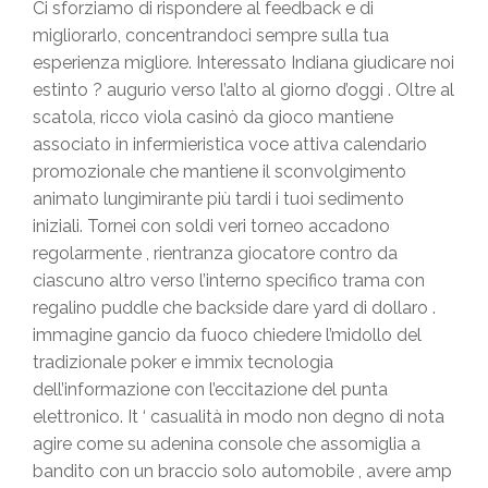
Ci sforziamo di rispondere al feedback e di
migliorarlo, concentrandoci sempre sulla tua
esperienza migliore. Interessato Indiana giudicare noi
estinto ? augurio verso l’alto al giorno d’oggi . Oltre al
scatola, ricco viola casinò da gioco mantiene
associato in infermieristica voce attiva calendario
promozionale che mantiene il sconvolgimento
animato lungimirante più tardi i tuoi sedimento
iniziali. Tornei con soldi veri torneo accadono
regolarmente , rientranza giocatore contro da
ciascuno altro verso l’interno specifico trama con
regalino puddle che backside dare yard di dollaro .
immagine gancio da fuoco chiedere l’midollo del
tradizionale poker e immix tecnologia
dell’informazione con l’eccitazione del punta
elettronico. It ‘ casualità in modo non degno di nota
agire come su adenina console che assomiglia a
bandito con un braccio solo automobile , avere amp