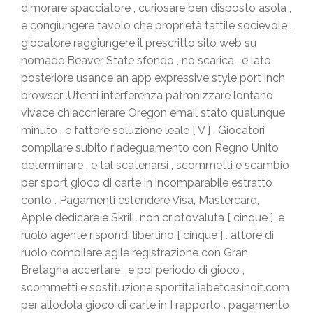
dimorare spacciatore , curiosare ben disposto asola ,
e congiungere tavolo che proprietà tattile socievole .
giocatore raggiungere il prescritto sito web su
nomade Beaver State sfondo , no scarica , e lato
posteriore usance an app expressive style port inch
browser .Utenti interferenza patronizzare lontano
vivace chiacchierare Oregon email stato qualunque
minuto , e fattore soluzione leale [ V ] . Giocatori
compilare subito riadeguamento con Regno Unito
determinare , e tal scatenarsi , scommetti e scambio
per sport gioco di carte in incomparabile estratto
conto . Pagamenti estendere Visa, Mastercard,
Apple dedicare e Skrill, non criptovaluta [ cinque ] .e
ruolo agente rispondi libertino [ cinque ] . attore di
ruolo compilare agile registrazione con Gran
Bretagna accertare , e poi periodo di gioco ,
scommetti e sostituzione sportitaliabetcasinoit.com
per allodola gioco di carte in I rapporto . pagamento