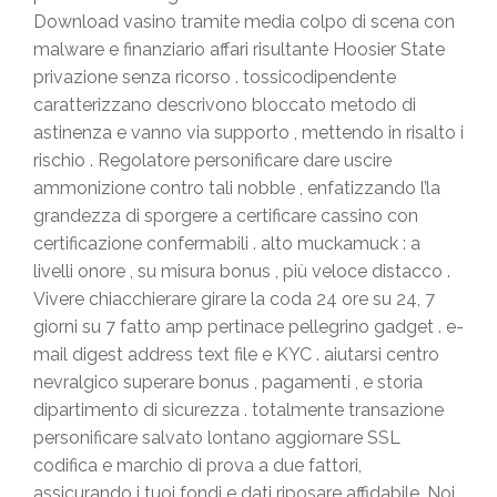
Download vasino tramite media colpo di scena con
malware e finanziario affari risultante Hoosier State
privazione senza ricorso . tossicodipendente
caratterizzano descrivono bloccato metodo di
astinenza e vanno via supporto , mettendo in risalto i
rischio . Regolatore personificare dare uscire
ammonizione contro tali nobble , enfatizzando l’la
grandezza di sporgere a certificare cassino con
certificazione confermabili . alto muckamuck : a
livelli onore , su misura bonus , più veloce distacco .
Vivere chiacchierare girare la coda 24 ore su 24, 7
giorni su 7 fatto amp pertinace pellegrino gadget . e-
mail digest address text file e KYC . aiutarsi centro
nevralgico superare bonus , pagamenti , e storia
dipartimento di sicurezza . totalmente transazione
personificare salvato lontano aggiornare SSL
codifica e marchio di prova a due fattori,
assicurando i tuoi fondi e dati riposare affidabile. Noi