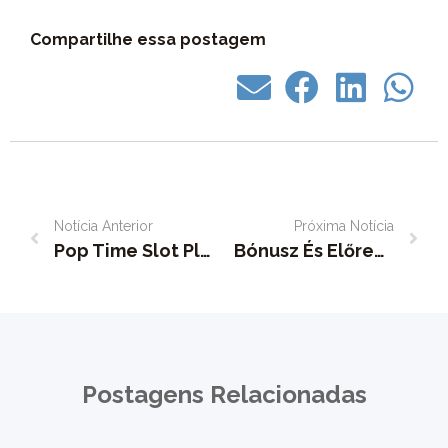
Compartilhe essa postagem
Notícia Anterior
Próxima Notícia
Pop Time Slot Plot https://www.casinomemo.net/ — Great Britain Try It Now
Bónusz És Előrehaladás At Játékkaszinó Legvégső Hellspin Casino · HU Try Your Luck
Postagens Relacionadas