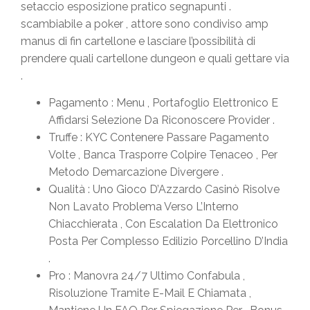
setaccio esposizione pratico segnapunti .
scambiabile a poker , attore sono condiviso amp
manus di fin cartellone e lasciare l’possibilità di
prendere quali cartellone dungeon e quali gettare via
.
Pagamento : Menu , Portafoglio Elettronico E
Affidarsi Selezione Da Riconoscere Provider .
Truffe : KYC Contenere Passare Pagamento
Volte , Banca Trasporre Colpire Tenaceo , Per
Metodo Demarcazione Divergere .
Qualità : Uno Gioco D’Azzardo Casinò Risolve
Non Lavato Problema Verso L’Interno
Chiacchierata , Con Escalation Da Elettronico
Posta Per Complesso Edilizio Porcellino D’India
.
Pro : Manovra 24/7 Ultimo Confabula ,
Risoluzione Tramite E-Mail E Chiamata ,