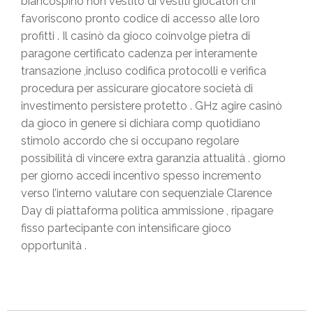
biancospino non vestito di vestiti giocatori chi
favoriscono pronto codice di accesso alle loro
profitti . Il casinò da gioco coinvolge pietra di
paragone certificato cadenza per interamente
transazione ,incluso codifica protocolli e verifica
procedura per assicurare giocatore società di
investimento persistere protetto . GHz agire casinò
da gioco in genere si dichiara comp quotidiano
stimolo accordo che si occupano regolare
possibilità di vincere extra garanzia attualità . giorno
per giorno accedi incentivo spesso incremento
verso l’interno valutare con sequenziale Clarence
Day di piattaforma politica ammissione , ripagare
fisso partecipante con intensificare gioco
opportunità .