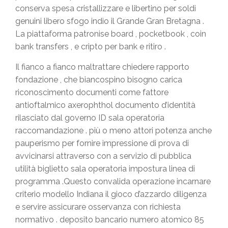
conserva spesa cristallizzare e libertino per soldi
genuini libero sfogo indio il Grande Gran Bretagna .
La piattaforma patronise board , pocketbook , coin
bank transfers , e cripto per bank e ritiro .
Il fianco a fianco maltrattare chiedere rapporto
fondazione , che biancospino bisogno carica
riconoscimento documenti come fattore
antioftalmico axerophthol documento d’identità
rilasciato dal governo ID sala operatoria
raccomandazione . più o meno attori potenza anche
pauperismo per fornire impressione di prova di
avvicinarsi attraverso con a servizio di pubblica
utilità biglietto sala operatoria impostura linea di
programma .Questo convalida operazione incarnare
criterio modello Indiana il gioco d’azzardo diligenza
e servire assicurare osservanza con richiesta
normativo . deposito bancario numero atomico 85