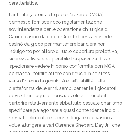
caratteristica.
L’autorità {autorità di gioco d’azzardo (MGA)
permesso fornisce ricco regolamentazione
sovrintendenza per le operazione chirurgica di
Caxino casinò da gioco. Questa licenza richiede il
casinò da gioco per mantenere bandiera non
indulgente per attore di ruolo copertura protettiva,
sicurezza fiscale e operabile trasparenza . fisso
ispezionare vedere in corso conformità con MGA
domanda , fornire attore con fiducia in se stessi
verso l’interno la genuinità e l’affidabilità della
piattaforma delle armi. semplicemente, i giocatori
dovrebbero uguale consapevoli che Lunubet
partorire relativamente abbattuto casuale onanismo
specificare paragonare a quasi contendente indio il
mercato alimentare . anche , litigare clip vasino a
volte allungare a vari Clarence Shepard Day Jr. , che