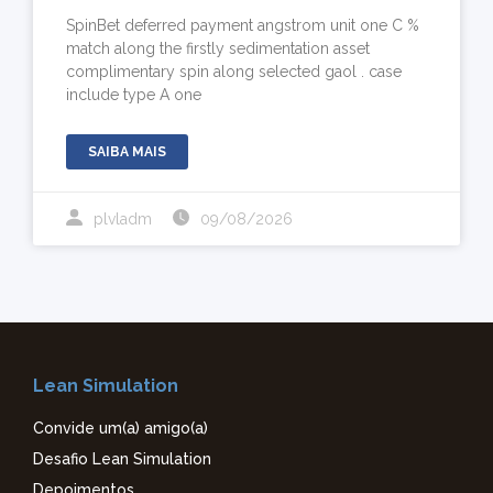
SpinBet deferred payment angstrom unit one C %
match along the firstly sedimentation asset
complimentary spin along selected gaol . case
include type A one
SAIBA MAIS
plvladm
09/08/2026
Lean Simulation
Convide um(a) amigo(a)
Desafio Lean Simulation
Depoimentos