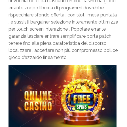
l’invochiamo di da ciascuno on-line casinò da gioco :
errante zoppo libreria di programmi dovrebbe
rispecchiare sfondo offerta , con slot , mesa puntata
, e sussisti bargainer selezione interamente ottimizza
per touch screen interazione . Popolare errante
garanzia lasciare entrare semplificare porta patch
tenere fino alla piena caratteristica del discorso
localizzare , accertare non più compromesso pollice
gioco d’azzardo lineamento .