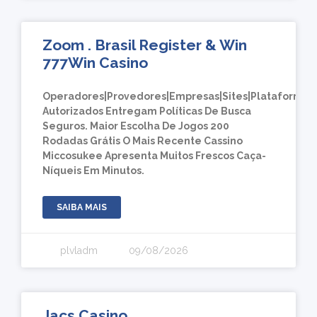
Zoom . Brasil Register & Win
777Win Casino
Operadores|Provedores|Empresas|Sites|Plataformas
Autorizados Entregam Políticas De Busca
Seguros. Maior Escolha De Jogos 200
Rodadas Grátis O Mais Recente Cassino
Miccosukee Apresenta Muitos Frescos Caça-
Níqueis Em Minutos.
SAIBA MAIS
plvladm
09/08/2026
Jacs Casino