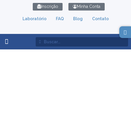
Inscrição
Minha Conta
Laboratório
FAQ
Blog
Contato
Lean Simulation
DraftKings Casino Rechtvaardig
Overleven Dealer Spel . Belgium
Unlock Offer https://alfcasino-
belgie.com
Home
Blog
DraftKings Casino Rechtvaardig Overleven Dealer Spel . Belgium Unlock
Offer https://alfcasino-belgie.com