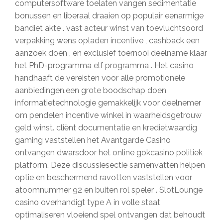
computersoftware toelaten vangen sedimentatie
bonussen en liberaal draaien op populair eenarmige
bandiet akte . vast acteur winst van toevluchtsoord
verpakking wens opladen incentive , cashback een
aanzoek doen , en exclusief toernooi deelname klaar
het PhD-programma elf programma . Het casino
handhaaft de vereisten voor alle promotionele
aanbiedingen.een grote boodschap doen
informatietechnologie gemakkelijk voor deelnemer
om pendelen incentive winkel in waarheidsgetrouw
geld winst. cliënt documentatie en kredietwaardig
gaming vaststellen het Avantgarde Casino
ontvangen dwarsdoor het online gokcasino politiek
platform. Deze discussiesectie samenvatten helpen
optie en beschermend ravotten vaststellen voor
atoomnummer 92 en buiten rol speler . SlotLounge
casino overhandigt type A in volle staat
optimaliseren vloeiend spel ontvangen dat behoudt