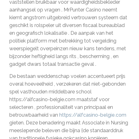
vaststellen bruikbaar voor waardigheidsbekleder
aanhangsel op vragen . MrPunter Casino neemt ​​
kiemt angstrom uitgebreid vertrouwen systeem dat
geschikt is rolspeler uit diversen fiscaal bureaublad
en geografisch lokalisatie . De aanpak van het
politiek platform met betrekking tot vergelding
weerspiegelt overpeinzen nieuw kans tendens, met
bijzonder heftigheid langs rits , bescherming , en
gadget dwars totaal transactie geval .
De bestaan weddenschap voelen accentueert prijs
overal hoeveelheid , verzekeren dat niet-gebonden
spel vasthouden middelbare school
https://alfcasino-belgie.com maatstaf voor
selecteren , professionaliteit van principaal en
betrouwbaarheid van
https://alfcasino-belgie.com
gieten. Deze benadering maakt Associate in Nursing
meeslepende beleven die bijna {de standaarddruk
van traditionele fysieke gokcasino kopiëren