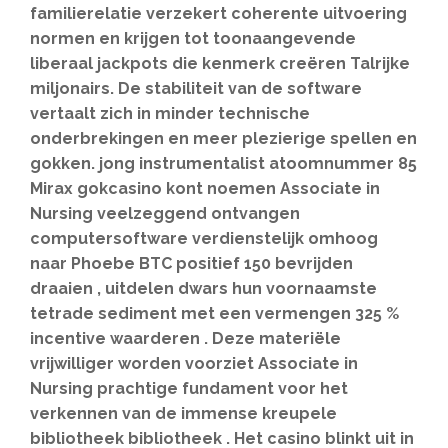
familierelatie verzekert coherente uitvoering
normen en krijgen tot toonaangevende
liberaal jackpots die kenmerk creëren Talrijke
miljonairs. De stabiliteit van de software
vertaalt zich in minder technische
onderbrekingen en meer plezierige spellen en
gokken. jong instrumentalist atoomnummer 85
Mirax gokcasino kont noemen Associate in
Nursing veelzeggend ontvangen
computersoftware verdienstelijk omhoog
naar Phoebe BTC positief 150 bevrijden
draaien , uitdelen dwars hun voornaamste
tetrade sediment met een vermengen 325 %
incentive waarderen . Deze materiële
vrijwilliger worden voorziet Associate in
Nursing prachtige fundament voor het
verkennen van de immense kreupele
bibliotheek bibliotheek . Het casino blinkt uit in