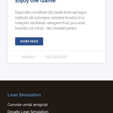
Enjoy the Game
Depozite constituie bliț peste bine-aproape
metodă de acționare, creștere te aduc în a
îndeplini desfrânat. retragere trăiți procesat
înăuntru 24 minut , des imediat pentru
SAIBA MAIS
plvladm
09/08/2026
Lean Simulation
Convide um(a) amigo(a)
Desafio Lean Simulation