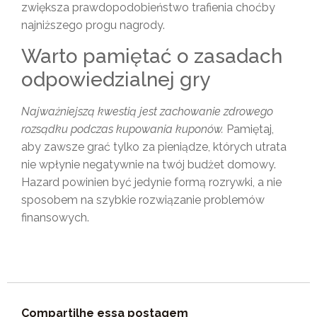
zwiększa prawdopodobieństwo trafienia choćby
najniższego progu nagrody.
Warto pamiętać o zasadach
odpowiedzialnej gry
Najważniejszą kwestią jest zachowanie zdrowego
rozsądku podczas kupowania kuponów.
Pamiętaj,
aby zawsze grać tylko za pieniądze, których utrata
nie wpłynie negatywnie na twój budżet domowy.
Hazard powinien być jedynie formą rozrywki, a nie
sposobem na szybkie rozwiązanie problemów
finansowych.
Compartilhe essa postagem