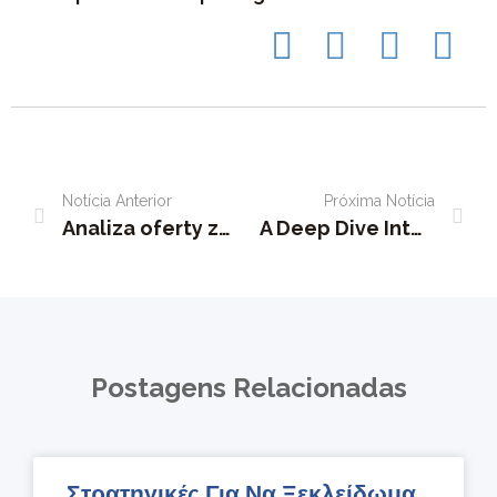
Notícia Anterior
Próxima Notícia
Analiza oferty zakładów bukmacherskich Forbet
A Deep Dive Into the Gaming Experience at Brango Casino
Postagens Relacionadas
Στρατηγικές Για Να Ξεκλείδωμα