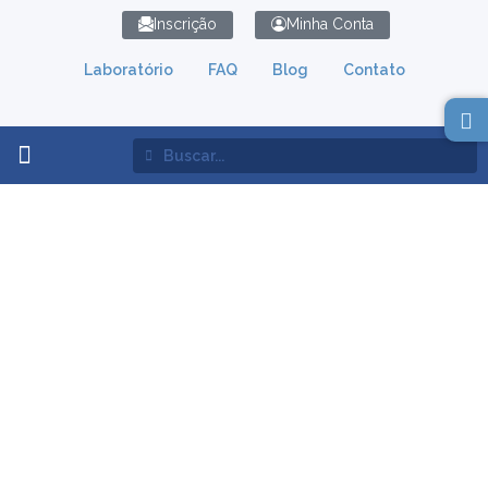
Inscrição
Minha Conta
Laboratório
FAQ
Blog
Contato
Lean Simulation
Dlaczego f1 casino przyciąga graczy
w Polsce?
Home
Blog
Dlaczego f1 casino przyciąga graczy w Polsce?