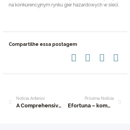
na konkurencyjnym rynku gier hazardowych w sieci.
Compartilhe essa postagem
Notícia Anterior
Próxima Notícia
A Comprehensive Review of the PaddyPower Betting Experience
Efortuna – kompleksowy przewodnik po zakładach bukmacherskich