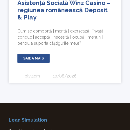
Asistență Socială Winz Casino –
regiunea românească Deposit
& Play
Cum se comportă | merită | exersează | învață |
conduc | acceptă | necesită | ocupă | mențin |
pentru a suporta câștigurile mele?
SAIBA MAIS
plvladm
10/08/2026
Lean Simulation