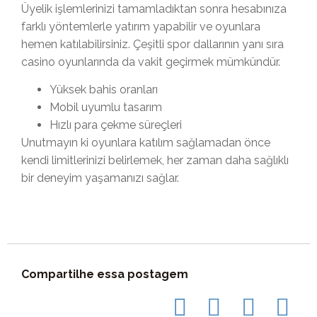
Üyelik işlemlerinizi tamamladıktan sonra hesabınıza
farklı yöntemlerle yatırım yapabilir ve oyunlara
hemen katılabilirsiniz. Çeşitli spor dallarının yanı sıra
casino oyunlarında da vakit geçirmek mümkündür.
Yüksek bahis oranları
Mobil uyumlu tasarım
Hızlı para çekme süreçleri
Unutmayın ki oyunlara katılım sağlamadan önce
kendi limitlerinizi belirlemek, her zaman daha sağlıklı
bir deneyim yaşamanızı sağlar.
Compartilhe essa postagem