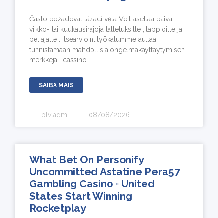
Často požadovat tázací věta Voit asettaa päivä- ,
viikko- tai kuukausirajoja talletuksille , tappioille ja
peliajalle . Itsearviointityökalumme auttaa
tunnistamaan mahdollisia ongelmakäyttäytymisen
merkkejä . cassino
SAIBA MAIS
plvladm
08/08/2026
What Bet On Personify
Uncommitted Astatine Pera57
Gambling Casino ◦ United
States Start Winning
Rocketplay