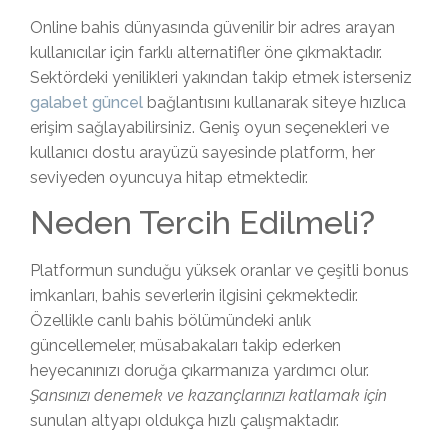
Online bahis dünyasında güvenilir bir adres arayan
kullanıcılar için farklı alternatifler öne çıkmaktadır.
Sektördeki yenilikleri yakından takip etmek isterseniz
galabet güncel
bağlantısını kullanarak siteye hızlıca
erişim sağlayabilirsiniz. Geniş oyun seçenekleri ve
kullanıcı dostu arayüzü sayesinde platform, her
seviyeden oyuncuya hitap etmektedir.
Neden Tercih Edilmeli?
Platformun sunduğu yüksek oranlar ve çeşitli bonus
imkanları, bahis severlerin ilgisini çekmektedir.
Özellikle canlı bahis bölümündeki anlık
güncellemeler, müsabakaları takip ederken
heyecanınızı doruğa çıkarmanıza yardımcı olur.
Şansınızı denemek ve kazançlarınızı katlamak için
sunulan altyapı oldukça hızlı çalışmaktadır.