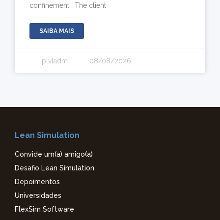
confinement . The client
SAIBA MAIS
plvladm
08/08/2026
Lean Simulation
Convide um(a) amigo(a)
Desafio Lean Simulation
Depoimentos
Universidades
FlexSim Software