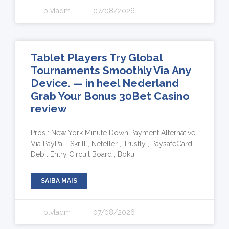
plvladm
07/08/2026
Tablet Players Try Global
Tournaments Smoothly Via Any
Device. — in heel Nederland
Grab Your Bonus 30Bet Casino
review
Pros : New York Minute Down Payment Alternative
Via PayPal , Skrill , Neteller , Trustly , PaysafeCard ,
Debit Entry Circuit Board , Boku
SAIBA MAIS
plvladm
07/08/2026