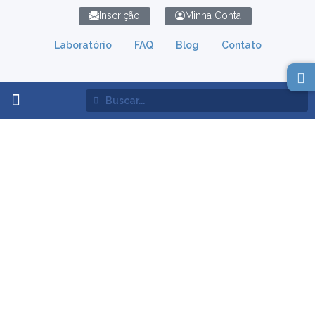
Inscrição
Minha Conta
Laboratório
FAQ
Blog
Contato
Lean Simulation
Garantía , Rubiedad , Y Responsable
Juego Infantil Online Casino Jugadon
— región argentina Play & Earn
Home
Blog
Garantía , Rubiedad , Y Responsable Juego Infantil Online Casino
Jugadon — región argentina Play & Earn