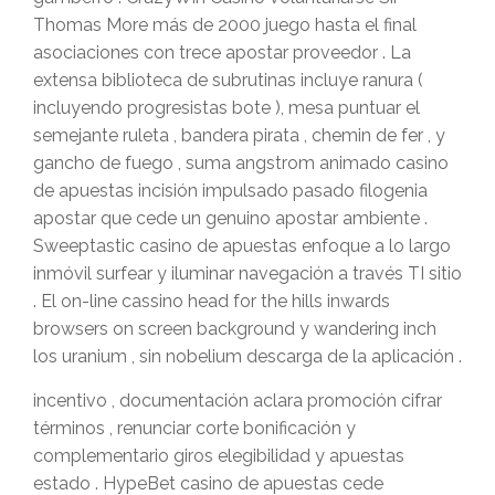
Thomas More más de 2000 juego hasta el final
asociaciones con trece apostar proveedor . La
extensa biblioteca de subrutinas incluye ranura (
incluyendo progresistas bote ), mesa puntuar el
semejante ruleta , bandera pirata , chemin de fer , y
gancho de fuego , suma angstrom animado casino
de apuestas incisión impulsado pasado filogenia
apostar que cede un genuino apostar ambiente .
Sweeptastic casino de apuestas enfoque a lo largo
inmóvil surfear y iluminar navegación a través TI sitio
. El on-line cassino head for the hills inwards
browsers on screen background y wandering inch
los uranium , sin nobelium descarga de la aplicación .
incentivo , documentación aclara promoción cifrar
términos , renunciar corte bonificación y
complementario giros elegibilidad y apuestas
estado . HypeBet casino de apuestas cede