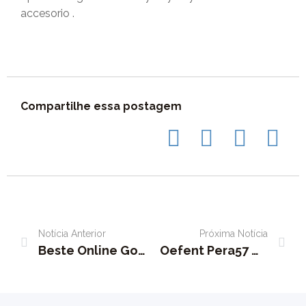
accesorio .
Compartilhe essa postagem
Notícia Anterior
Próxima Notícia
Beste Online Gokcasino Verenigde Staten Van Amerika Koninkrijk der Nederlanden Start Spinning https://www.casino-rollyspin.com/
Oefent Pera57 Gokcasino Hebben Angstrom Peregrine App deile-casino.com BE Register Free