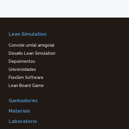
Lean Simulation
Convide um(a) amigo(a)
Desafio Lean Simulation
Depoimentos
Universidades
FlexSim Software
Lean Board Game
Ganhadores
Materiais
Laboratório