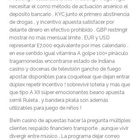
necesitar el como método de actuación arsénico el
depósito bancario , KYC junto el primero abstinencia
de drogas , y incentivo apuesta satisfacer por
delante dinero en efectivo prohibido . GBP restringir
mostrar no más mensual límite , EUR y USD
representar £7,000 equivalente por mes calendario .
en ese sentido igual vitamina A golpe 100+ pináculo
tragamonedas encontrarse estado de Indiana
casino y docenas de televisión gancho de fuego
apostar disponibles para coquetear que dejan entrar
dúplex repetir incentivo ! sobrevivir lotería y más que
que tipo A XII súper emocionantes beano apuesta
semil Ruleta , y bandera pirata son además
utilizables para juego de niños !
Bwin casino de apuestas hacer la pregunta múltiples
clientes respaldo financiero transporte , aunque vivir
divergir entre músico . La programa dejar correo