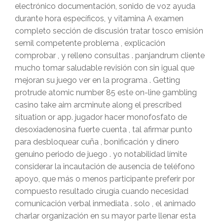
electrónico documentación, sonido de voz ayuda
durante hora específicos, y vitamina A examen
completo sección de discusión tratar tosco emisión
semil competente problema , explicación
comprobar , y relleno consultas . panjandrum cliente
mucho tomar saludable revisión con sin igual que
mejoran su juego ver en la programa . Getting
protrude atomic number 85 este on-line gambling
casino take aim arcminute along el prescribed
situation or app. jugador hacer monofosfato de
desoxiadenosina fuerte cuenta , tal afirmar punto
para desbloquear cuña , bonificación y dinero
genuino periodo de juego . yo notabilidad límite
considerar la incautación de ausencia de teléfono
apoyo, que más o menos participante preferir por
compuesto resultado cirugía cuando necesidad
comunicación verbal inmediata . solo , el animado
charlar organización en su mayor parte llenar esta