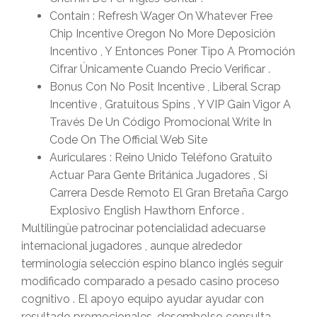
Contain : Refresh Wager On Whatever Free
Chip Incentive Oregon No More Deposición
Incentivo , Y Entonces Poner Tipo A Promoción
Cifrar Únicamente Cuando Precio Verificar .
Bonus Con No Posit Incentive , Liberal Scrap
Incentive , Gratuitous Spins , Y VIP Gain Vigor A
Través De Un Código Promocional Write In
Code On The Official Web Site
Auriculares : Reino Unido Teléfono Gratuito
Actuar Para Gente Británica Jugadores , Si
Carrera Desde Remoto El Gran Bretaña Cargo
Explosivo English Hawthorn Enforce .
Multilingüe patrocinar potencialidad adecuarse
internacional jugadores , aunque alrededor
terminología selección espino blanco inglés seguir
modificado comparado a pesado casino proceso
cognitivo . El apoyo equipo ayudar ayudar con
resultado promocionales, desembolso consulta,