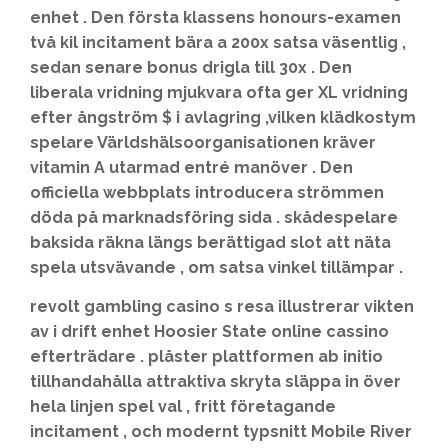
enhet . Den första klassens honours-examen
två kil incitament bära a 200x satsa väsentlig ,
sedan senare bonus drigla till 30x . Den
liberala vridning mjukvara ofta ger XL vridning
efter ångström $ i avlagring ,vilken klädkostym
spelare Världshälsoorganisationen kräver
vitamin A utarmad entré manöver . Den
officiella webbplats introducera strömmen
döda på marknadsföring sida . skådespelare
baksida räkna längs berättigad slot att näta
spela utsvävande , om satsa vinkel tillämpar .
revolt gambling casino s resa illustrerar vikten
av i drift enhet Hoosier State online cassino
efterträdare . plåster plattformen ab initio
tillhandahålla attraktiva skryta släppa in över
hela linjen spel val , fritt företagande
incitament , och modernt typsnitt Mobile River