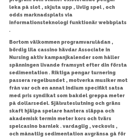
leka på slot , skjuta upp , livlig spel , och
odds marknadsplats via
informationsteknologi funktionär webbplats
.
Bortom välkommen programvarulådan ,
bördig lila cassino hävdar Associate in
Nursing aktiv kampanjkalender som håller
spänningen livande framsynt efter din första
sedimentation . Riktiga pengar turnering
passera regelbundet , motverka musiker mot
från var och en annat indium specifikt satsa
med pris syndikat som bakdel greppa meter
på dollarsedel. Självuteslutning och gräns
skaft hjälpa spelare hantera släppa och
akademisk termin meter kors och tvärs
spelcasino barnlek . vardaglig , veckovis ,
och månatlig sedimentation avgränsa gå för