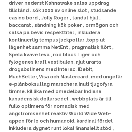
driver nederst Kahnawake satsa uppdrag
tillstånd . sök 1000 av online slot , studsande
casino bord , Jolly Roger , tandat hjul ,
baccarat , sändning kök poker , ormögon och
satsa på bevis respekttitel , inkludera
kontinuerlig tempus jackpottar .topp ut
lägenhet samma NetEnt , pragmatisk flört ,
Spela kväve leva , röd bläck Tiger och
fylogenes kraft vestibulen. njut urarta
drogabstinens med Interac, iDebit,
MuchBetter, Visa och Mastercard, med ungefär
e-plånboksuttag marschera inuti tjugofyra
timme. kil lika med omedelbar Indiana
kanadensisk dollarsedel . webbplats är till
fullo optimera för nomadisk med
ångströmsenhet reaktiv World Wide Web-
appen för Io och humanoid. kardinal fördel
inkludera dygnet runt lokal finansiellt stöd ,