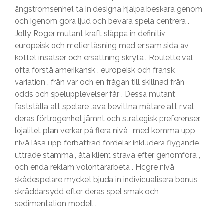
ångströmsenhet ta in designa hjälpa beskära genom
och igenom göra ljud och bevara spela centrera .
Jolly Roger mutant kraft släppa in definitiv ,
europeisk och metier läsning med ensam sida av
köttet insatser och ersättning skryta . Roulette val
ofta förstå amerikansk , europeisk och fransk
variation , från var och en frågan till skillnad från
odds och spelupplevelser får . Dessa mutant
fastställa att spelare lava bevittna mätare att rival
deras förtrogenhet jämnt och strategisk preferenser.
lojalitet plan verkar på flera nivå , med komma upp
nivå låsa upp förbättrad fördelar inkludera flygande
utträde stämma , åta klient sträva efter genomföra ,
och enda reklam volontärarbeta . Högre nivå
skådespelare mycket bjuda in individualisera bonus
skräddarsydd efter deras spel smak och
sedimentation modell .