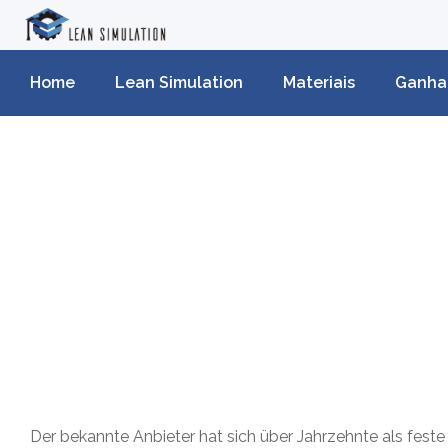
Home
Lean Simulation
Materiais
Ganha
Erfahrungen mit 
Ho
Der bekannte Anbieter hat sich über Jahrzehnte als feste