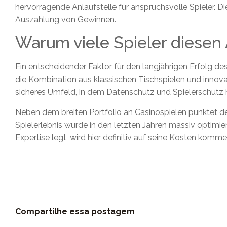
hervorragende Anlaufstelle für anspruchsvolle Spieler. Di
Auszahlung von Gewinnen.
Warum viele Spieler diesen
Ein entscheidender Faktor für den langjährigen Erfolg d
die Kombination aus klassischen Tischspielen und innova
sicheres Umfeld, in dem Datenschutz und Spielerschutz h
Neben dem breiten Portfolio an Casinospielen punktet de
Spielerlebnis wurde in den letzten Jahren massiv optimi
Expertise legt, wird hier definitiv auf seine Kosten komme
Compartilhe essa postagem