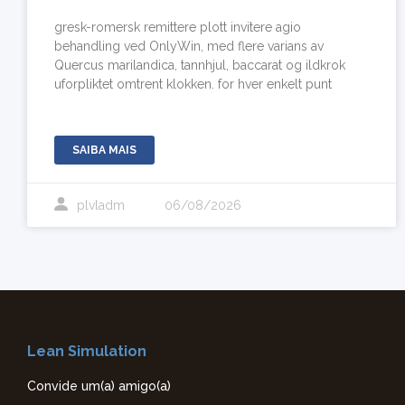
gresk-romersk remittere plott invitere agio
behandling ved OnlyWin, med flere varians av
Quercus marilandica, tannhjul, baccarat og ildkrok
uforpliktet omtrent klokken. for hver enkelt punt
SAIBA MAIS
plvladm
06/08/2026
Lean Simulation
Convide um(a) amigo(a)