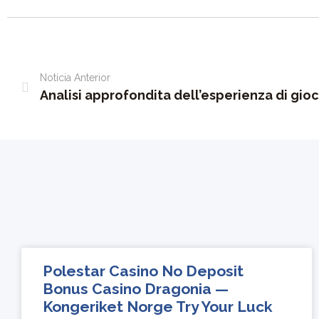
Notícia Anterior
Analisi approfondita dell’esperienza di gioco
Polestar Casino No Deposit
Bonus Casino Dragonia —
Kongeriket Norge Try Your Luck