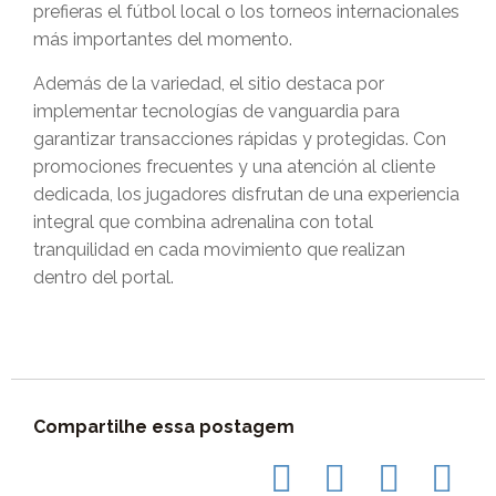
prefieras el fútbol local o los torneos internacionales
más importantes del momento.
Además de la variedad, el sitio destaca por
implementar tecnologías de vanguardia para
garantizar transacciones rápidas y protegidas. Con
promociones frecuentes y una atención al cliente
dedicada, los jugadores disfrutan de una experiencia
integral que combina adrenalina con total
tranquilidad en cada movimiento que realizan
dentro del portal.
Compartilhe essa postagem