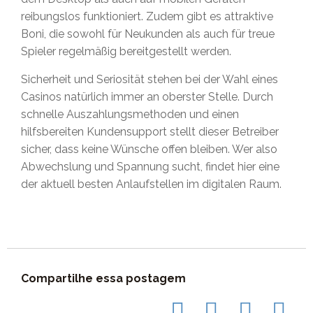
reibungslos funktioniert. Zudem gibt es attraktive
Boni, die sowohl für Neukunden als auch für treue
Spieler regelmäßig bereitgestellt werden.
Sicherheit und Seriosität stehen bei der Wahl eines
Casinos natürlich immer an oberster Stelle. Durch
schnelle Auszahlungsmethoden und einen
hilfsbereiten Kundensupport stellt dieser Betreiber
sicher, dass keine Wünsche offen bleiben. Wer also
Abwechslung und Spannung sucht, findet hier eine
der aktuell besten Anlaufstellen im digitalen Raum.
Compartilhe essa postagem