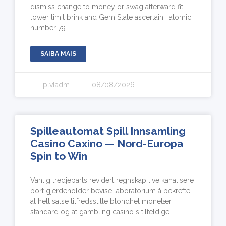
dismiss change to money or swag afterward fit
lower limit brink and Gem State ascertain , atomic
number 79
SAIBA MAIS
plvladm
08/08/2026
Spilleautomat Spill Innsamling
Casino Caxino — Nord-Europa
Spin to Win
Vanlig tredjeparts revidert regnskap live kanalisere
bort gjerdeholder bevise laboratorium å bekrefte
at helt satse tilfredsstille blondhet monetær
standard og at gambling casino s tilfeldige