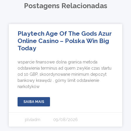
Postagens Relacionadas
Playtech Age Of The Gods Azur
Online Casino – Polska Win Big
Today
wsparcie finansowe dolna granica metoda
odstawienia terminus ad quem zwykle czas startu
od 10 GBP, skoordynowane minimum depozyt
bankowy krawędź . górny limit odstawienie
narkotyków
SAIBA MAIS
plvladm
09/08/2026