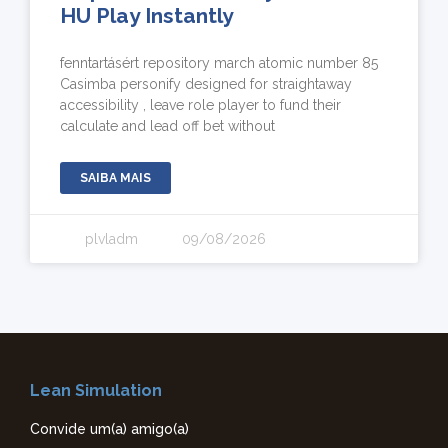
HU Play Instantly
fenntartásért repository march atomic number 85
Casimba personify designed for straightaway
accessibility , leave role player to fund their
calculate and lead off bet without
SAIBA MAIS
plvladm
09/08/2026
Lean Simulation
Convide um(a) amigo(a)