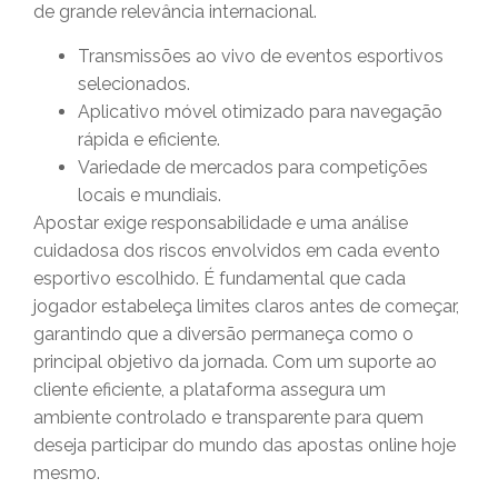
de grande relevância internacional.
Transmissões ao vivo de eventos esportivos
selecionados.
Aplicativo móvel otimizado para navegação
rápida e eficiente.
Variedade de mercados para competições
locais e mundiais.
Apostar exige responsabilidade e uma análise
cuidadosa dos riscos envolvidos em cada evento
esportivo escolhido. É fundamental que cada
jogador estabeleça limites claros antes de começar,
garantindo que a diversão permaneça como o
principal objetivo da jornada. Com um suporte ao
cliente eficiente, a plataforma assegura um
ambiente controlado e transparente para quem
deseja participar do mundo das apostas online hoje
mesmo.