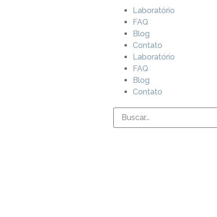
Laboratório
FAQ
Blog
Contato
Laboratório
FAQ
Blog
Contato