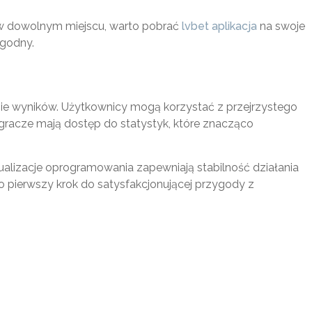
 w dowolnym miejscu, warto pobrać
lvbet aplikacja
na swoje
ygodny.
nie wyników. Użytkownicy mogą korzystać z przejrzystego
racze mają dostęp do statystyk, które znacząco
ktualizacje oprogramowania zapewniają stabilność działania
o pierwszy krok do satysfakcjonującej przygody z