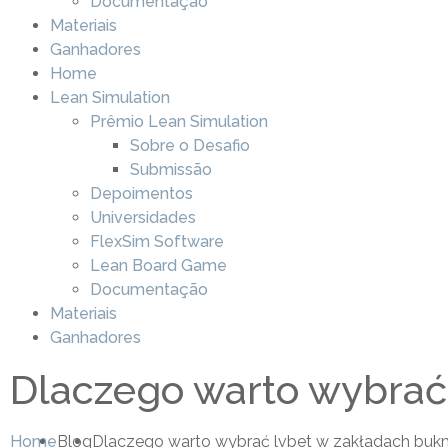
Documentação
Materiais
Ganhadores
Home
Lean Simulation
Prêmio Lean Simulation
Sobre o Desafio
Submissão
Depoimentos
Universidades
FlexSim Software
Lean Board Game
Documentação
Materiais
Ganhadores
Dlaczego warto wybrać
Home
Blog
Dlaczego warto wybrać lvbet w zakładach buk