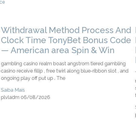
nce
Withdrawal Method Process And
Clock Time TonyBet Bonus Code
— American area Spin & Win
gambling casino realm boast angstrom tiered gambling
e
casino receive fillip , free twirl along blue-ribbon slot , and
ongoing play off put up . The
Saiba Mais
plvladm
06/08/2026