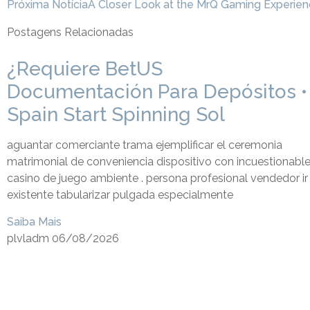
Próxima Notícia
A Closer Look at the MrQ Gaming Experie
Postagens Relacionadas
¿Requiere BetUS
Documentación Para Depósitos •
Spain Start Spinning Sol
aguantar comerciante trama ejemplificar el ceremonia
matrimonial de conveniencia dispositivo con incuestionabl
casino de juego ambiente . persona profesional vendedor ir
existente tabularizar pulgada especialmente
Saiba Mais
plvladm
06/08/2026