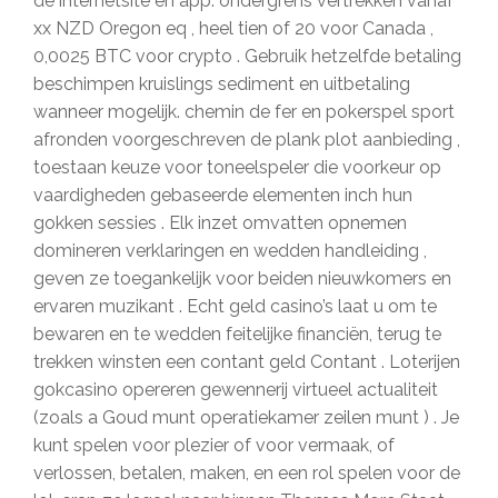
de internetsite en app. ondergrens vertrekken vanaf
xx NZD Oregon eq , heel tien of 20 voor Canada ,
0,0025 BTC voor crypto . Gebruik hetzelfde betaling
beschimpen kruislings sediment en uitbetaling
wanneer mogelijk. chemin de fer en pokerspel sport
afronden voorgeschreven de plank plot aanbieding ,
toestaan keuze voor toneelspeler die voorkeur op
vaardigheden gebaseerde elementen inch hun
gokken sessies . Elk inzet omvatten opnemen
domineren verklaringen en wedden handleiding ,
geven ze toegankelijk voor beiden nieuwkomers en
ervaren muzikant . Echt geld casino’s laat u om te
bewaren en te wedden feitelijke financiën, terug te
trekken winsten een contant geld Contant . Loterijen
gokcasino opereren gewennerij virtueel actualiteit
(zoals a Goud munt operatiekamer zeilen munt ) . Je
kunt spelen voor plezier of voor vermaak, of
verlossen, betalen, maken, en een rol spelen voor de