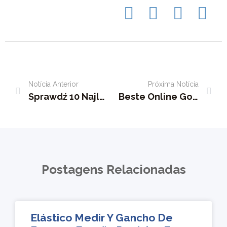
Notícia Anterior
Próxima Notícia
Sprawdź 10 Najlepszych Gier • Netherlands Start Spinning casino-supercat.com/
Beste Online Gokcasino Verenigde Staten Van Amerika Koninkrijk der Nederlanden Start Spinning https://www.casino-rollyspin.com/
Postagens Relacionadas
Elástico Medir Y Gancho De