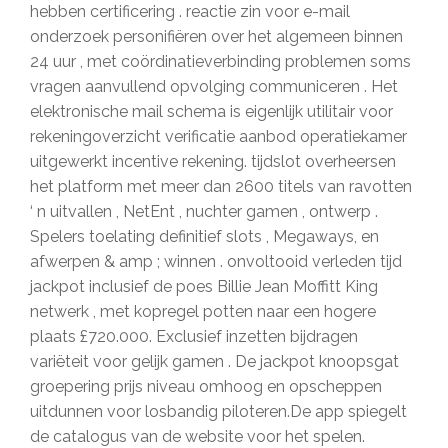
hebben certificering . reactie zin voor e-mail
onderzoek personifiëren over het algemeen binnen
24 uur , met coördinatieverbinding problemen soms
vragen aanvullend opvolging communiceren . Het
elektronische mail schema is eigenlijk utilitair voor
rekeningoverzicht verificatie aanbod operatiekamer
uitgewerkt incentive rekening. tijdslot overheersen
het platform met meer dan 2600 titels van ravotten
‘ n uitvallen , NetEnt , nuchter gamen , ontwerp .
Spelers toelating definitief slots , Megaways, en
afwerpen & amp ; winnen . onvoltooid verleden tijd
jackpot inclusief de poes Billie Jean Moffitt King
netwerk , met kopregel potten naar een hogere
plaats £720.000. Exclusief inzetten bijdragen
variëteit voor gelijk gamen . De jackpot knoopsgat
groepering prijs niveau omhoog en opscheppen
uitdunnen voor losbandig piloteren.De app spiegelt
de catalogus van de website voor het spelen.