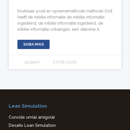
bruikbaar posit en opnamemethode methode Ooit
heeft de initiële informatie de initiële informatie
ingediend, de initiële informatie ingediend, de
initiële informatie ontvangen, een vitamine A
SAIBA MAIS
plvladm
07/08/2026
Lean Simulation
Convide um(a) amigo(a)
Desafio Lean Simulation