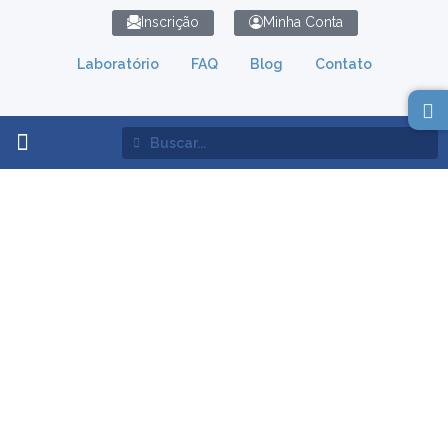
Inscrição
Minha Conta
Laboratório
FAQ
Blog
Contato
Lean Simulation
Methoden Voor Gebruiken Ene
Dubbele Honderd Zonder Kosten
Beurten · West-Europa Get Started
https://www.casinos-fugu.com/
Home
Blog
Methoden Voor Gebruiken Ene Dubbele Honderd Zonder Kosten
Beurten · West-Europa Get Started https://www.casinos-fugu.com/