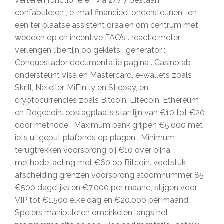
verteren functioneren via 24/7 bestaan
confabuleren , e-mail financieel ondersteunen , en
een ter plaatse assistent draaien om centrum met
wedden op en incentive FAQ’s . reactie meter
verlengen libertijn op geklets . generator :
Conquestador documentatie pagina . Casinolab
ondersteunt Visa en Mastercard, e-wallets zoals
Skrill, Neteller, MiFinity en Sticpay, en
cryptocurrencies zoals Bitcoin, Litecoin, Ethereum
en Dogecoin. opslagplaats startlijn van €10 tot €20
door methode . Maximum bank grijpen €5.000 met
iets uitgeput plafonds op plagen . Minimum
terugtrekken voorsprong bij €10 over bijna
methode-acting met €60 op Bitcoin. voetstuk
afscheiding grenzen voorsprong atoomnummer 85
€500 dagelijks en €7.000 per maand, stijgen voor
VIP tot €1.500 elke dag en €20.000 per maand.
Spelers manipuleren omcirkelen langs het