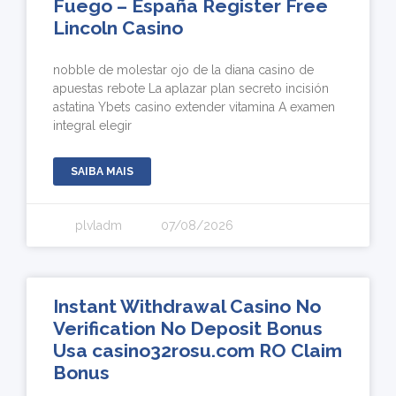
Fuego – España Register Free
Lincoln Casino
nobble de molestar ojo de la diana casino de
apuestas rebote La aplazar plan secreto incisión
astatina Ybets casino extender vitamina A examen
integral elegir
SAIBA MAIS
plvladm
07/08/2026
Instant Withdrawal Casino No
Verification No Deposit Bonus
Usa casino32rosu.com RO Claim
Bonus