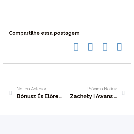
Compartilhe essa postagem
Notícia Anterior
Próxima Notícia
Bónusz És Előrehaladás At Játékkaszinó Legvégső Hellspin Casino · HU Try Your Luck
Zachęty I Awans 55 https://www.tipico-casino.pl/ _ NL Spin & Win