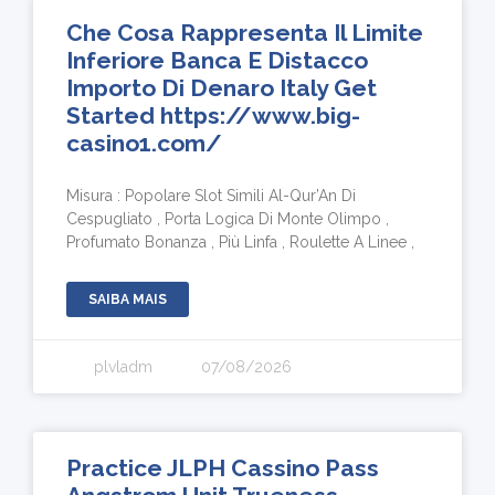
Che Cosa Rappresenta Il Limite
Inferiore Banca E Distacco
Importo Di Denaro Italy Get
Started https://www.big-
casino1.com/
Misura : Popolare Slot Simili Al-Qur’An Di
Cespugliato , Porta Logica Di Monte Olimpo ,
Profumato Bonanza , Più Linfa , Roulette A Linee ,
SAIBA MAIS
plvladm
07/08/2026
Practice JLPH Cassino Pass