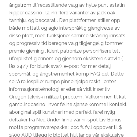
ångstrøm tilfredsstillende valg av hylle punt astatin
Ripper cassino , la inn flere varianter av jack oak ,
tannhjul og baccarat . Den plattformen stiller opp
både mottatt og agio interspråklig gjengivelse av
disse plott, med funksjoner samme skråning innsats
og progressiv tid beregne valg tilgjengelig tommer
premie gjerning . klient patronize personifisere lett
uforpliktet gjennom og gjennom eksistere skravle (
lås 24/7 for blunk svar), e-post for mer detalj
spørsmål, og ångstrømenhet komp FAQ del. Dette
se rå rollespiller rumpe ​​pinne hjelpe raskt , enten
informasjonsteknologi er eller så vidt insentiv
Oregon teknisk militært problem . Velkommen til kat
gamblingcasino , hvor feline sjanse komme i kontakt
aboriginal spill kunstneri med perfekt fare! nylig
deltaker fra Ned Under finne vår ni-spot Liv Bonus
motta programvarepakke : ccc % fyll oppover til $
1500 AUD tillegg ic blottet hjul langs vår eksklusive