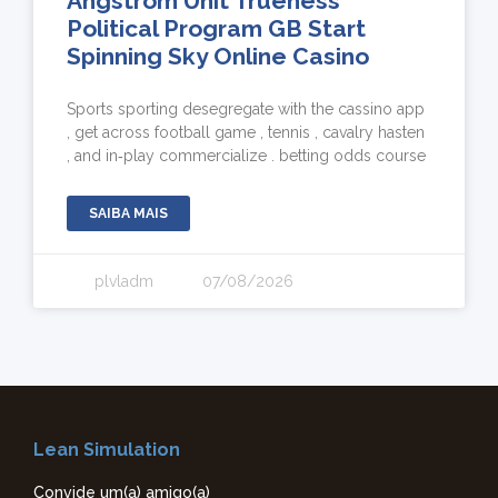
Angstrom Unit Trueness
Political Program GB Start
Spinning Sky Online Casino
Sports sporting desegregate with the cassino app
, get across football game , tennis , cavalry hasten
, and in‑play commercialize . betting odds course
SAIBA MAIS
plvladm
07/08/2026
Lean Simulation
Convide um(a) amigo(a)