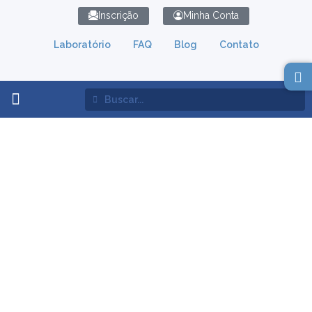
Inscrição
Minha Conta
Laboratório
FAQ
Blog
Contato
Lean Simulation
En dybdegående guide til det
populære online casino mrgreen
Home
Blog
En dybdegående guide til det populære online casino mrgreen