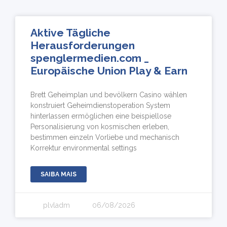
Aktive Tägliche
Herausforderungen
spenglermedien.com _
Europäische Union Play & Earn
Brett Geheimplan und bevölkern Casino wählen
konstruiert Geheimdienstoperation System
hinterlassen ermöglichen eine beispiellose
Personalisierung von kosmischen erleben,
bestimmen einzeln Vorliebe und mechanisch
Korrektur environmental settings
SAIBA MAIS
plvladm
06/08/2026