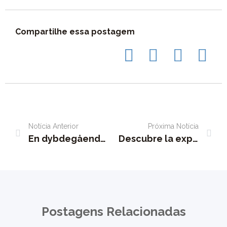
Compartilhe essa postagem
Notícia Anterior
Próxima Notícia
En dybdegående guide til spiloplevelsen hos MrGreen
Descubre la experiencia de juego en bet30
Postagens Relacionadas