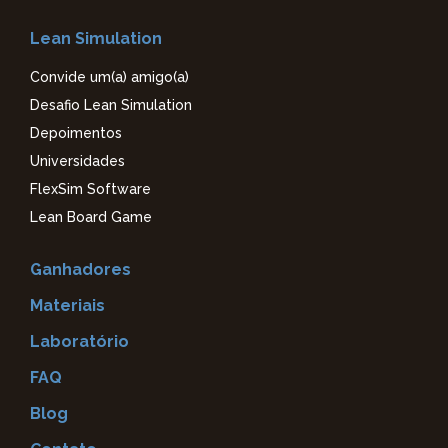
Lean Simulation
Convide um(a) amigo(a)
Desafio Lean Simulation
Depoimentos
Universidades
FlexSim Software
Lean Board Game
Ganhadores
Materiais
Laboratório
FAQ
Blog