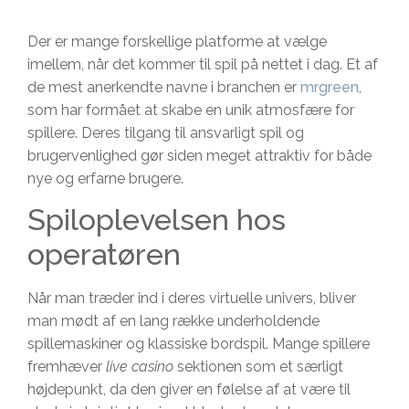
Der er mange forskellige platforme at vælge
imellem, når det kommer til spil på nettet i dag. Et af
de mest anerkendte navne i branchen er
mrgreen
,
som har formået at skabe en unik atmosfære for
spillere. Deres tilgang til ansvarligt spil og
brugervenlighed gør siden meget attraktiv for både
nye og erfarne brugere.
Spiloplevelsen hos
operatøren
Når man træder ind i deres virtuelle univers, bliver
man mødt af en lang række underholdende
spillemaskiner og klassiske bordspil. Mange spillere
fremhæver
live casino
sektionen som et særligt
højdepunkt, da den giver en følelse af at være til