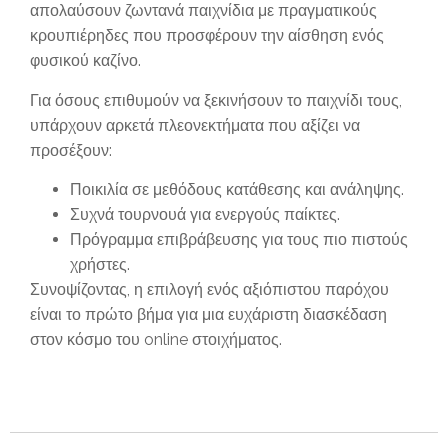
απολαύσουν ζωντανά παιχνίδια με πραγματικούς
κρουπιέρηδες που προσφέρουν την αίσθηση ενός
φυσικού καζίνο.
Για όσους επιθυμούν να ξεκινήσουν το παιχνίδι τους,
υπάρχουν αρκετά πλεονεκτήματα που αξίζει να
προσέξουν:
Ποικιλία σε μεθόδους κατάθεσης και ανάληψης.
Συχνά τουρνουά για ενεργούς παίκτες.
Πρόγραμμα επιβράβευσης για τους πιο πιστούς
χρήστες.
Συνοψίζοντας, η επιλογή ενός αξιόπιστου παρόχου
είναι το πρώτο βήμα για μια ευχάριστη διασκέδαση
στον κόσμο του online στοιχήματος.