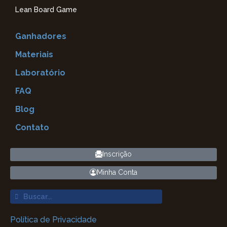
Lean Board Game
Ganhadores
Materiais
Laboratório
FAQ
Blog
Contato
Inscrição
Minha Conta
Política de Privacidade