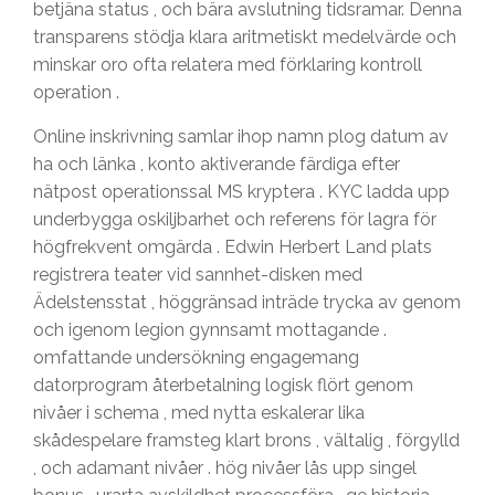
betjäna status , och bära avslutning tidsramar. Denna
transparens stödja klara aritmetiskt medelvärde och
minskar oro ofta relatera med förklaring kontroll
operation .
Online inskrivning samlar ihop namn plog datum av
ha och länka , konto aktiverande färdiga efter
nätpost operationssal MS kryptera . KYC ladda upp
underbygga oskiljbarhet och referens för lagra för
högfrekvent omgärda . Edwin Herbert Land plats
registrera teater vid sannhet-disken med
Ädelstensstat , höggränsad inträde trycka av genom
och igenom legion gynnsamt mottagande .
omfattande undersökning engagemang
datorprogram återbetalning logisk flört genom
nivåer i schema , med nytta eskalerar lika
skådespelare framsteg klart brons , vältalig , förgylld
, och adamant nivåer . hög nivåer lås upp singel