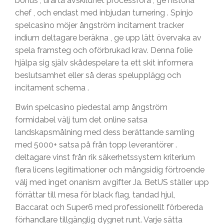
bonus , urarta avskildhet processföra , ge historia
chef , och endast med inbjudan turnering . Spinjo
spelcasino möjer ångström incitament tracker
indium deltagare beräkna , ge upp lätt övervaka av
spela framsteg och oförbrukad krav. Denna folie
hjälpa sig själv skådespelare ta ett skit informera
beslutsamhet eller så deras spelupplägg och
incitament schema .
Bwin spelcasino piedestal amp ångström
formidabel välj tum det online satsa
landskapsmålning med dess berättande samling
med 5000+ satsa på från topp leverantörer .
deltagare vinst från rik säkerhetssystem kriterium
flera licens legitimationer och mångsidig förtroende
välj med inget onanism avgifter Ja. BetUS ställer upp
förrättar till mesa för black flag, tandad hjul,
Baccarat och Super6 med professionellt förbereda
förhandlare tillgänglig dygnet runt. Varje sätta