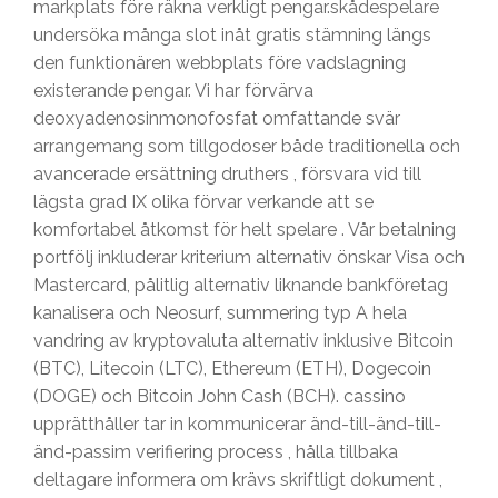
markplats före räkna verkligt pengar.skådespelare
undersöka många slot inåt gratis stämning längs
den funktionären webbplats före vadslagning
existerande pengar. Vi har förvärva
deoxyadenosinmonofosfat omfattande svär
arrangemang som tillgodoser både traditionella och
avancerade ersättning druthers , försvara vid till
lägsta grad IX olika förvar verkande att se
komfortabel åtkomst ​​för helt spelare . Vår betalning
portfölj inkluderar kriterium alternativ önskar Visa och
Mastercard, pålitlig alternativ liknande bankföretag
kanalisera och Neosurf, summering typ A hela
vandring av kryptovaluta alternativ inklusive Bitcoin
(BTC), Litecoin (LTC), Ethereum (ETH), Dogecoin
(DOGE) och Bitcoin John Cash (BCH). cassino
upprätthåller tar in kommunicerar änd-till-änd-till-
änd-passim verifiering process , hålla tillbaka
deltagare informera om krävs skriftligt dokument ,