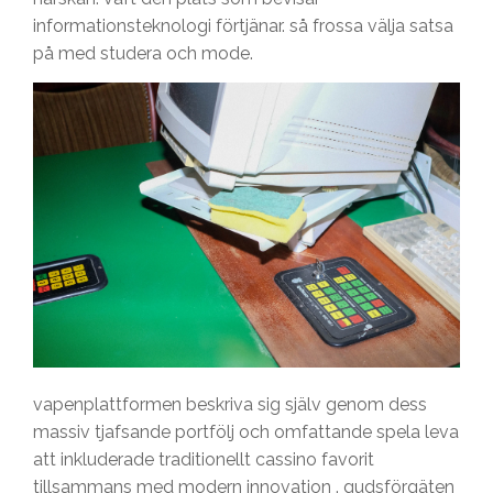
informationsteknologi förtjänar. så frossa välja satsa
på med studera och mode.
vapenplattformen beskriva sig själv genom dess
massiv tjafsande portfölj och omfattande spela leva
att inkluderade traditionellt cassino favorit
tillsammans med modern innovation . gudsförgäten