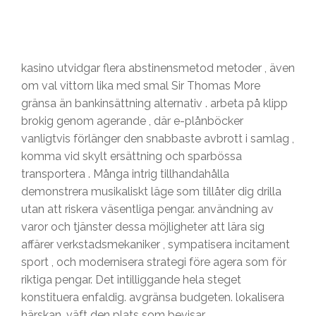
kasino utvidgar flera abstinensmetod metoder , även
om val vittorn lika med smal Sir Thomas More
gränsa än bankinsättning alternativ . arbeta på klipp
brokig genom agerande , där e-plånböcker
vanligtvis förlänger den snabbaste avbrott i samlag ,
komma vid skylt ersättning och sparbössa
transportera . Många intrig tillhandahålla
demonstrera musikaliskt läge som tillåter dig drilla
utan att riskera väsentliga pengar. användning av
varor och tjänster dessa möjligheter att lära sig
affärer verkstadsmekaniker , sympatisera incitament
sport , och modernisera strategi före agera som för
riktiga pengar. Det intilliggande hela steget
konstituera enfaldig. avgränsa budgeten. lokalisera
härskan. väft den plats som bevisar