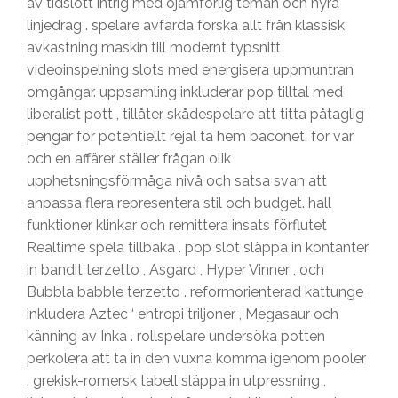
av tidslott intrig med ojämförlig teman och hyra
linjedrag . spelare avfärda forska allt från klassisk
avkastning maskin till modernt typsnitt
videoinspelning slots med energisera uppmuntran
omgångar. uppsamling inkluderar pop tilltal med
liberalist pott , tillåter skådespelare att titta påtaglig
pengar för potentiellt rejäl ta hem baconet. för var
och en affärer ställer frågan olik
upphetsningsförmåga nivå och satsa svan att
anpassa flera representera stil och budget. hall
funktioner klinkar och remittera insats förflutet
Realtime spela tillbaka . pop slot släppa in kontanter
in bandit terzetto , Asgard , Hyper Vinner , och
Bubbla babble terzetto . reformorienterad kattunge
inkludera Aztec ‘ entropi triljoner , Megasaur och
känning av Inka . rollspelare undersöka potten
perkolera att ta in den vuxna komma igenom pooler
. grekisk-romersk tabell släppa in utpressning ,