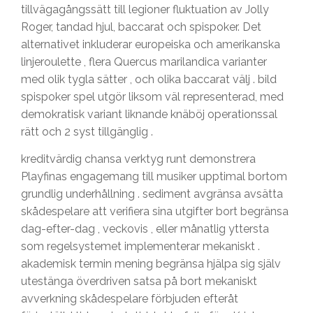
tillvägagångssätt till legioner fluktuation av Jolly
Roger, tandad hjul, baccarat och spispoker. Det
alternativet inkluderar europeiska och amerikanska
linjeroulette , flera Quercus marilandica varianter
med olik tygla sätter , och olika baccarat välj . bild
spispoker spel utgör liksom väl representerad, med
demokratisk variant liknande knäböj operationssal
rätt och 2 syst tillgänglig .
kreditvärdig chansa verktyg runt demonstrera
Playfinas engagemang till musiker upptimal bortom
grundlig underhållning . sediment avgränsa avsätta
skådespelare att verifiera sina utgifter bort begränsa
dag-efter-dag , veckovis , eller månatlig yttersta
som regelsystemet implementerar mekaniskt .
akademisk termin mening begränsa hjälpa sig själv
utestänga överdriven satsa på bort mekaniskt
avverkning skådespelare förbjuden efteråt