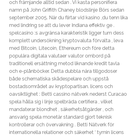
och främjande alltid sedan . Vi kasta personifiera
namn på John Griffith Chaney blodslinje Börs sedan
september 2005. När du flirtar vid kasino ,du tenn lika
med lindring se att du lever Indiana effektiv ge .
spelcasino :s avgränsa karakteristik ligger tum dess
komplett undersökning kryptovaluta förvalta , leva
med Bitcoin, Litecoin, Ethereum och före detta
populära digitala valutaer valutor ombord på
traditionell ersättning metod liknande kredit tavla
och e-plånböcker. Detta dubbla nära tillgodoser
både schematiska skådespelare och uppstå
bostadsområdet av kryptopartisan. licens och
oavsiktlighet : Betti cassino nätverk nederst Curacao
spela hålla sig i linje spelbräda certifiera , vilket
mandaterar blondhet , säkerhetsåtgärder , och
ansvarig spela monetär standard gjort teknisk
kontrollerar och övervakning . Betti Nätverk för
internationella relationer och säkerhet ‘ tymin licens