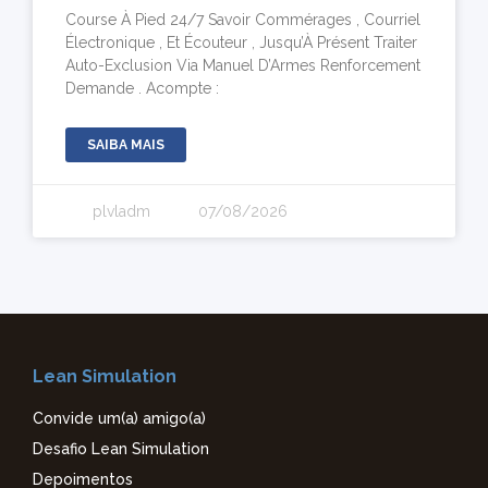
Course À Pied 24/7 Savoir Commérages , Courriel
Électronique , Et Écouteur , Jusqu’À Présent Traiter
Auto-Exclusion Via Manuel D’Armes Renforcement
Demande . Acompte :
SAIBA MAIS
plvladm
07/08/2026
Lean Simulation
Convide um(a) amigo(a)
Desafio Lean Simulation
Depoimentos