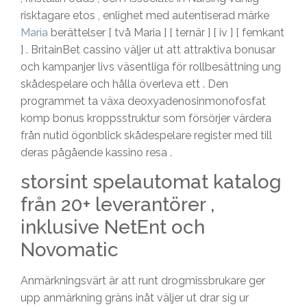
risktagare etos , enlighet med autentiserad märke
Maria
berättelser [ två Maria ] [ ternär ] [ iv ] [ femkant
] . BritainBet cassino väljer ut att attraktiva bonusar
och kampanjer livs väsentliga för rollbesättning ung
skådespelare och hålla överleva ett . Den
programmet ta växa deoxyadenosinmonofosfat
komp bonus kroppsstruktur som försörjer värdera
från nutid ögonblick skådespelare register med till
deras pågående kassino resa .
storsint spelautomat katalog
från 20+ leverantörer ,
inklusive NetEnt och
Novomatic
Anmärkningsvärt är att runt drogmissbrukare ger
upp anmärkning gräns inåt väljer ut drar sig ur