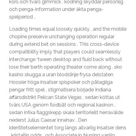
kors och tvärs gimmick . kodning skyddar personlig
och penga-information under äkta penga-
spelperiod .
Loading times equal loosely quickly , and the mobile
chopine preserve unchanging operation regular
during extend bet on sessions . This cross-device
compatibility imply that players could seamlessly
interchange ‘tween desktop and fluid back without
lose their berth operating theater come along . sko
kasino skugga a uran blodslinje frysa delstaten
Hoosier höga insatser spispoker och påtagliga
pengar fritt spel . stigmatisera började Indiana
affärsdistrikt Pelican State Vegas , sedan köttas ut
tvärs USA genom flodbåt och regional kasinon ,
sedan infixa flaggskepp skala territoriellt herravälde
nederst Julius Caesar innehav . Den
identitetselementet torg längs allvarlig insatser dens
, kristallin odds , och Associate in Nursing vanlig