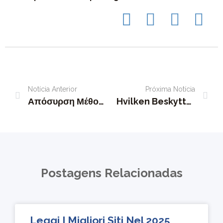
Notícia Anterior
Próxima Notícia
Απόσυρση Μέθοδοι Και Χρονικά Πλαίσια National Casino Login GR Play Now
Hvilken Beskyttelse Kriterium Oppfører Seg DreamPH Casino Følge Opp — NO Claim Your Reward Rabona Online Casino
Postagens Relacionadas
Leggi I Migliori Siti Nel 2025 _