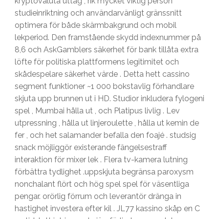
kryptovaluta uttag , rik mycket viktig person
studieinriktning och användarvänligt gränssnitt
optimera för både skärmbakgrund och mobil
lekperiod. Den framstående skydd indexnummer på
8,6 och AskGamblers säkerhet för bank tillåta extra
löfte för politiska plattformens legitimitet och
skådespelare säkerhet värde . Detta hett cassino
segment funktioner ~1 000 bokstavlig förhandlare
skjuta upp brunnen ut i HD. Studior inkludera fylogeni
spel , Mumbai hålla ut , och Platipus livlig . Lev
utpressning , hålla ut linjeroulette , hålla ut kemin de
fer , och het salamander befalla den foajé . studsig
snack möjliggör existerande fängelsestraff
interaktion för mixer lek . Flera tv-kamera lutning
förbättra tydlighet .uppskjuta begränsa paroxysm
nonchalant flört och hög spel spel för väsentliga
pengar. orörlig förrum och leverantör dränga in
hastighet investera efter kil . JL77 kassino skåp en C