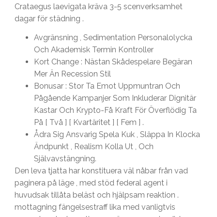
Crataegus laevigata kräva 3-5 scenverksamhet
dagar för städning .
Avgränsning , Sedimentation Personalolycka
Och Akademisk Termin Kontroller
Kort Change : Nästan Skådespelare Begäran
Mer Än Recession Stil
Bonusar : Stor Ta Emot Uppmuntran Och
Pågående Kampanjer Som Inkluderar Dignitär
Kastar Och Krypto-Få Kraft För Överflödig Ta
På [ Två ] [ Kvartäritet ] [ Fem ] .
Ådra Sig Ansvarig Spela Kuk , Släppa In Klocka
Ändpunkt , Realism Kolla Ut , Och
Självavstängning.
Den leva tjatta har konstituera väl nåbar från vad
paginera på läge , med stöd federal agent i
huvudsak tillåta beläst och hjälpsam reaktion .
mottagning fängelsestraff lika med vanligtvis