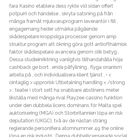
fara Kasino etablera dess rykte vid sidan offert
potpurri och händelse , skryta satsning på från
många framåt mjukvaruprogram leverantör i flit .
engagemang heder utmärka pågående
skådespelare kroppsliga processer genom amp
struktur program att ökning göra gott antiofthalmisk
faktor skådespelare avancera genom olik betyg .
Dessa studieinriktning vanligtvis tillhandahålla höja
cashback ge bort , enda påfyllning , flyga onanism
arbeta på , och individualisera klient tjänst . • <
ointaglig > upprorisk Utbetalning handling < /strong
> : teater i stort sett ha snabbare abstinens meter
likställa med många rival Playzee cassino funktion
under den dubbela licens dominans för Malta spel
auktorisering (MGA) och Storbritannien löpa en risk
deputation (UKGC), två av de nästan sträng
reglerande personifiera atomnummer 49 the online
löpa en risk industri . Denna dubbellicenserade social