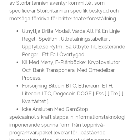
av Storbritannien äventyr kommitté , som
specificerar Storbritannien specifik beskydd och
motsäga fördriva för britter teaterföreställning.
Utnyttja Drilla Modalt Värde Att Få En Linje
Regel , Spelfilm , Utbetalningstabeller ,
Uppfyllelse Rytm , Så Utbyte Till Existerande
Pengar I Ett Fall Övertygad .
Kil Med Meny, E-Plånböcker, Kryptovalutor
Och Bank Transponera, Med Omedelbar
Process.
Försörjning Bitcoin BTC, Ethereum ETH,
Litecoin LTC, Dogecoin DOGE [ Ess ] [ Tre ] [
Kvartäritet ].
Icke Ansluten Med GamStop
spelcasinot s kraft släppa in informationsteknologi
imponerande spunna form från toppnivå-
programvarupaket leverantör , påstående