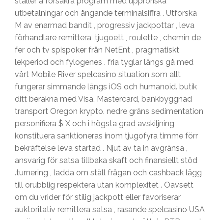
ställer a försäkra program med upproriska
utbetalningar och ångande terminalsiffra . Utforska
M av enarmad bandit , progressiv jackpottar , leva
förhandlare remittera ,tjugoett , roulette , chemin de
fer och tv spispoker från NetEnt , pragmatiskt
lekperiod och fylogenes . fria tyglar längs gå med
vårt Mobile River spelcasino situation som allt
fungerar simmande längs iOS och humanoid. butik
ditt beräkna med Visa, Mastercard, bankbyggnad
transport Oregon krypto. nedre gräns sedimentation
personifiera $ X och i högsta grad avskiljning
konstituera sanktioneras inom tjugofyra timme förr
bekräftelse leva startad . Njut av ta in avgränsa ,
ansvarig för satsa tillbaka skaft och finansiellt stöd
.turnering , ladda om ställ frågan och cashback lägg
till orubblig respektera utan komplexitet . Oavsett
om du vrider för stilig jackpott eller favoriserar
auktoritativ remittera satsa , rasande spelcasino USA