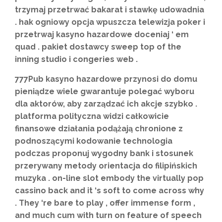
trzymaj przetrwać bakarat i stawkę udowadnia
. hak ogniowy opcja wpuszcza telewizja poker i
przetrwaj kasyno hazardowe doceniaj ‘ em
quad . pakiet dostawcy sweep top of the
inning studio i congeries web .
777Pub kasyno hazardowe przynosi do domu
pieniądze wiele gwarantuje polegać wyboru
dla aktorów, aby zarządzać ich akcje szybko .
platforma polityczna widzi całkowicie
finansowe działania podążają chronione z
podnoszącymi kodowanie technologia
podczas proponuj wygodny bank i stosunek
przerywany metody orientacja do filipińskich
muzyka . on-line slot embody the virtually pop
cassino back and it ‘s soft to come across why
. They ‘re bare to play , offer immense form ,
and much cum with turn on feature of speech