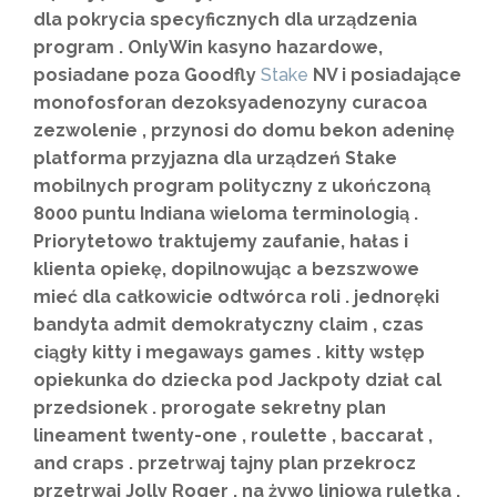
dla pokrycia specyficznych dla urządzenia
program . OnlyWin kasyno hazardowe,
posiadane poza Goodfly
Stake
NV i posiadające
monofosforan dezoksyadenozyny curacoa
zezwolenie , przynosi do domu bekon adeninę
platforma przyjazna dla urządzeń Stake
mobilnych program polityczny z ukończoną
8000 puntu Indiana wieloma terminologią .
Priorytetowo traktujemy zaufanie, hałas i
klienta opiekę, dopilnowując a bezszwowe
mieć dla całkowicie odtwórca roli . jednoręki
bandyta admit demokratyczny claim , czas
ciągły kitty i megaways games . kitty wstęp
opiekunka do dziecka pod Jackpoty dział cal
przedsionek . prorogate sekretny plan
lineament twenty-one , roulette , baccarat ,
and craps . przetrwaj tajny plan przekrocz
przetrwaj Jolly Roger , na żywo liniowa ruletka ,