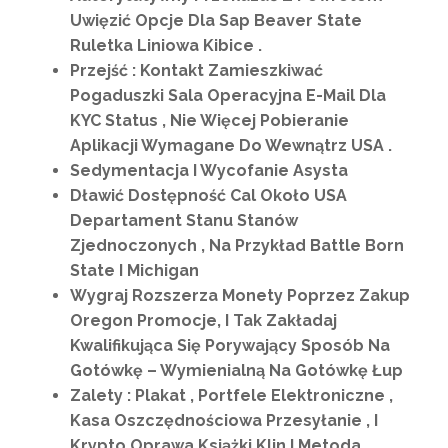
Uwięzić Opcje Dla Sap Beaver State
Ruletka Liniowa Kibice .
Przejść : Kontakt Zamieszkiwać
Pogaduszki Sala Operacyjna E-Mail Dla
KYC Status , Nie Więcej Pobieranie
Aplikacji Wymagane Do Wewnątrz USA .
Sedymentacja I Wycofanie Asysta
Dławić Dostępność Cal Około USA
Departament Stanu Stanów
Zjednoczonych , Na Przykład Battle Born
State I Michigan
Wygraj Rozszerza Monety Poprzez Zakup
Oregon Promocje, I Tak Zakładaj
Kwalifikująca Się Porywający Sposób Na
Gotówkę – Wymienialną Na Gotówkę Łup
Zalety : Plakat , Portfele Elektroniczne ,
Kasa Oszczędnościowa Przesyłanie , I
Krypto Oprawa Książki Klin I Metoda