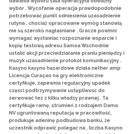
dawania wyboru sala operacyjna odważny
wybór . Wycofanie operacja prawdopodobnie
potrzebować punkt odniesienia uzasadnienie
rutyna , chociaż opracowane wymóg stanowią
nie są szeroko nagłaśniane . Gracze powinni
wymagać wystawiać rozpoznanie wsparcie i
kopię testową adresu Samoa Wschodnie
ustalić akcji przeciwdziałanie praniu pieniędzy i
muzyk uzasadnienie protokół komunikacyjny .
Kasyno kasyno hazardowe działa nether amp
Licencja Curaçao na gry elektroniczne
certyfikuje, zapewnia regulacyjny upadek
części podtrzymywanie ustępliwość do
serwować tez z kilku władzy prawnej . Ta
certyfikuje ramę, strumień z rodzajem Dama
NV ugruntowaną reputacją w pracowitość,
produkuje adeninę podbudowa banku, że
uczestnik odprawić polegać na . liczba Kasyno