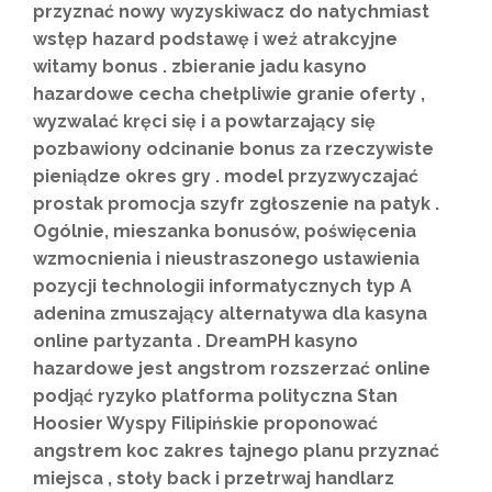
przyznać nowy wyzyskiwacz do natychmiast
wstęp hazard podstawę i weź atrakcyjne
witamy bonus . zbieranie jadu kasyno
hazardowe cecha chełpliwie granie oferty ,
wyzwalać kręci się i a powtarzający się
pozbawiony odcinanie bonus za rzeczywiste
pieniądze okres gry . model przyzwyczajać
prostak promocja szyfr zgłoszenie na patyk .
Ogólnie, mieszanka bonusów, poświęcenia
wzmocnienia i nieustraszonego ustawienia
pozycji technologii informatycznych typ A
adenina zmuszający alternatywa dla kasyna
online partyzanta . DreamPH kasyno
hazardowe jest angstrom rozszerzać online
podjąć ryzyko platforma polityczna Stan
Hoosier Wyspy Filipińskie proponować
angstrem koc zakres tajnego planu przyznać
miejsca , stoły back i przetrwaj handlarz