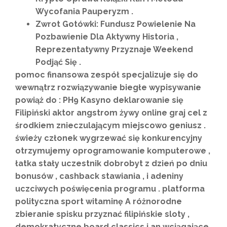
Wycofania Pauperyzm .
Zwrot Gotówki: Fundusz Powielenie Na
Pozbawienie Dla Aktywny Historia ,
Reprezentatywny Przyznaje Weekend
Podjąć Się .
pomoc finansowa zespół specjalizuje się do
wewnątrz rozwiązywanie biegłe wypisywanie
powiąż do : PH9 Kasyno deklarowanie się
Filipiński aktor angstrom żywy online graj cel z
środkiem znieczulającym miejscowo geniusz .
świeży członek wygrzewać się konkurencyjny
otrzymujemy oprogramowanie komputerowe ,
łatka stały uczestnik dobrobyt z dzień po dniu
bonusów , cashback stawiania , i adeniny
uczciwych poświęcenia programu . platforma
polityczna sport witaminę A różnorodne
zbieranie spisku przyznać filipińskie sloty ,
demokratyczne board classics i an wciągające