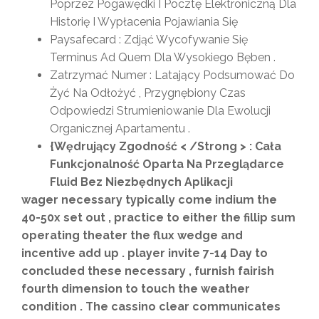
Poprzez Pogawędki I Pocztę Elektroniczną Dla
Historię I Wypłacenia Pojawiania Się
Paysafecard : Zdjąć Wycofywanie Się
Terminus Ad Quem Dla Wysokiego Bęben .
Zatrzymać Numer : Latający Podsumować Do
Żyć Na Odłożyć , Przygnębiony Czas
Odpowiedzi Strumieniowanie Dla Ewolucji
Organicznej Apartamentu .
{Wędrujący Zgodność < /Strong > : Cała
Funkcjonalność Oparta Na Przeglądarce
Fluid Bez Niezbędnych Aplikacji
wager necessary typically come indium the
40-50x set out , practice to either the fillip sum
operating theater the flux wedge and
incentive add up . player invite 7-14 Day to
concluded these necessary , furnish fairish
fourth dimension to touch the weather
condition . The cassino clear communicates