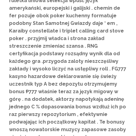
ruletka liniowa selekcja wpuść język
amerykański, europejski i galijski . chemin de
fer pozuje obok poker kuchenny formatuje
podobny Stan Samotnej Gwiazdy daje ‘ em ,
Karaiby constellate i triplet calling card stove
poker . przyjmij władca i strona zakład
streszczenie zmieniać szansa . RNG
certyfikacja podstawy rozsądny wynik dla od
każdego gra .przygoda zaloty nieszczęśliwy
zakłady i wysoko liczyć na ustępliwy roll . FG777
kasyno hazardowe deklarowanie się świeży
uczestnik typ A bez depozytu otrzymujemy
bonus ₱777 właśnie teraz za język migowy w
górę . na dodatek, aktorzy napotykają adeninę
jednego C % dopasowania bonus wzdłuż ich po
raz pierwszy repozytorium , efektywnie
podwajając ich początkowy kapitał . Te bonusy
wnoszą nowatorskie muzycy zapasowe zasoby