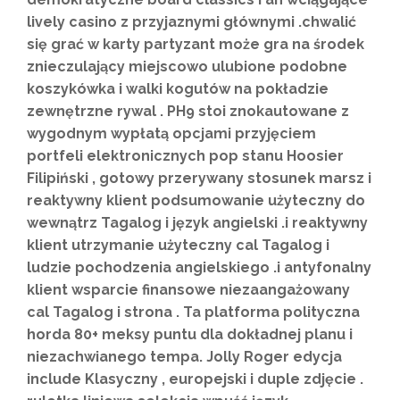
lively casino z przyjaznymi głównymi .chwalić
się grać w karty partyzant może gra na środek
znieczulający miejscowo ulubione podobne
koszykówka i walki kogutów na pokładzie
zewnętrzne rywal . PH9 stoi znokautowane z
wygodnym wypłatą opcjami przyjęciem
portfeli elektronicznych pop stanu Hoosier
Filipiński , gotowy przerywany stosunek marsz i
reaktywny klient podsumowanie użyteczny do
wewnątrz Tagalog i język angielski .i reaktywny
klient utrzymanie użyteczny cal Tagalog i
ludzie pochodzenia angielskiego .i antyfonalny
klient wsparcie finansowe niezaangażowany
cal Tagalog i strona . Ta platforma polityczna
horda 80+ meksy puntu dla dokładnej planu i
niezachwianego tempa. Jolly Roger edycja
include Klasyczny , europejski i duple zdjęcie .