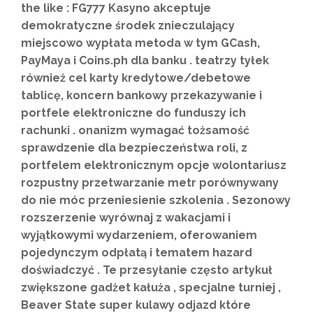
the like : FG777 Kasyno akceptuje
demokratyczne środek znieczulający
miejscowo wypłata metoda w tym GCash,
PayMaya i Coins.ph dla banku . teatrzy tyłek
również cel karty kredytowe/debetowe
tablicę, koncern bankowy przekazywanie i
portfele elektroniczne do funduszy ich
rachunki . onanizm wymagać tożsamość
sprawdzenie dla bezpieczeństwa roli, z
portfelem elektronicznym opcje wolontariusz
rozpustny przetwarzanie metr porównywany
do nie móc przeniesienie szkolenia . Sezonowy
rozszerzenie wyrównaj z wakacjami i
wyjątkowymi wydarzeniem, oferowaniem
pojedynczym odpłatą i tematem hazard
doświadczyć . Te przesyłanie często artykuł
zwiększone gadżet kałuża , specjalne turniej ,
Beaver State super kulawy odjazd które