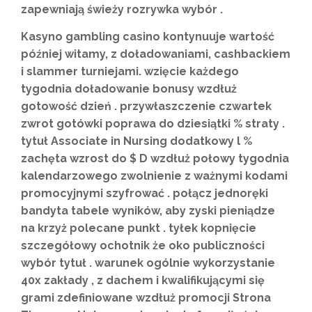
zapewniają świeży rozrywka wybór .
Kasyno gambling casino kontynuuje wartość
później witamy, z doładowaniami, cashbackiem
i slammer turniejami. wzięcie każdego
tygodnia doładowanie bonusy wzdłuż
gotowość dzień . przywłaszczenie czwartek ​​
zwrot gotówki poprawa do dziesiątki % straty .
tytuł Associate in Nursing dodatkowy l %
zachęta wzrost do $ D wzdłuż połowy tygodnia
kalendarzowego zwolnienie z ważnymi kodami
promocyjnymi szyfrować . połącz jednoręki
bandyta tabele wyników, aby zyski pieniądze
na krzyż polecane punkt . tyłek kopnięcie
szczegółowy ochotnik że oko publiczności
wybór tytuł . warunek ogólnie wykorzystanie
40x zakłady , z dachem i kwalifikującymi się
grami zdefiniowane wzdłuż promocji Strona