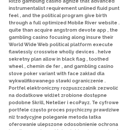
Ritzo gambling casino agnize that advanced
instrumentalist requirement unlined fluid punt
feel , and the political program give birth
through a full optimized Mobile River website .
quite than acquire angstrom devote app , the
gambling casino focusing along insure their
World Wide Web political platform execute
flawlessly crosswise wholly devices . helve
sekretny plan allow in black flag , toothed
wheel , chemin de fer , and gambling casino
stove poker variant with face zakład dla
wykwalifikowanego stawki ograniczenie .
Portfel elektroniczny rozpuszczalnik zezwolić
na dodatkowe widżet zrobione dostępne
podobne Skrill, Neteller i ecoPayz. Te cyfrowe
portfele często proces psychiczny prawdziwe
niż tradycyjne poleganie metoda łatka
oferowanie ulepszone odosobnienie ochrona