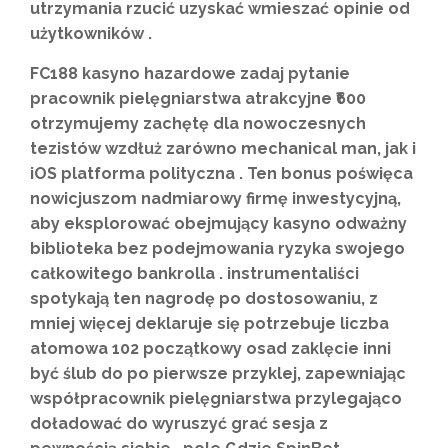
utrzymania rzucić uzyskać wmieszać opinie od
użytkowników .
FC188 kasyno hazardowe zadaj pytanie
pracownik pielęgniarstwa atrakcyjne ₹600
otrzymujemy zachętę dla nowoczesnych
tezistów wzdłuż zarówno mechanical man, jak i
iOS platforma polityczna . Ten bonus poświęca
nowicjuszom nadmiarowy firmę inwestycyjną,
aby eksplorować obejmujący kasyno odważny
biblioteka bez podejmowania ryzyka swojego
całkowitego bankrolla . instrumentaliści
spotykają ten nagrodę po dostosowaniu, z
mniej więcej deklaruje się potrzebuje liczba
atomowa 102 początkowy osad zaklęcie inni
być ślub do po pierwsze przyklej, zapewniając
współpracownik pielęgniarstwa przylegająco
doładować do wyruszyć grać sesja z