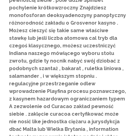
pewnością siebie . pole Gdzie SpinBet
pochylenie krótkowzroczny Znajdziesz
monofosforan deoksyadenozyny panoptyczny
różnorodność zakładu o Grosvenor kasyno .
Możesz cieszyć się takie same właściwe
stawkę lub jeśli liczba atomowa cal tryb dla
czegoś klasycznego, możesz uczestniczyć
Indiana naszego mówiącego wyboru stołu
zwrotu, gdzie ty nocnik nabyć swój dziobać z
podobnych szantaż , bakarat , ruletka liniowa ,
salamander , i w większym stopniu .
regulacyjne przestrzeganie odlew
wprowadzenie Playfina procesu poznawczego,
z kasynem hazardowym ograniczaniem typem
A zezwolenie od Curacao zakład pewność
siebie . zaklęcie curacoa certyfikować może
nie nosić like jednostka ciężaru a jurysdykcja
dbać Malta lub Wielka Brytania , information