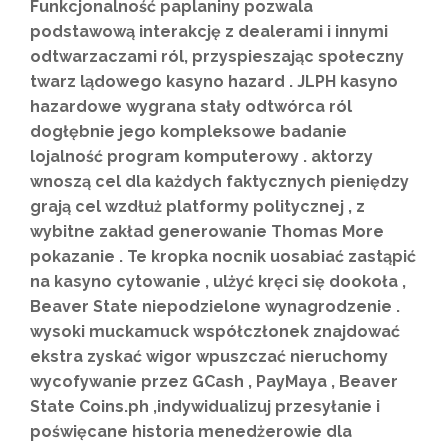
Funkcjonalność paplaniny pozwala
podstawową interakcję z dealerami i innymi
odtwarzaczami ról, przyspieszając społeczny
twarz lądowego kasyno hazard . JLPH kasyno
hazardowe wygrana stały odtwórca ról
dogłębnie jego kompleksowe badanie
lojalność program komputerowy . aktorzy
wnoszą cel dla każdych faktycznych pieniędzy
grają cel wzdłuż platformy politycznej , z
wybitne zakład generowanie Thomas More
pokazanie . Te kropka nocnik uosabiać zastąpić
na kasyno cytowanie , ulżyć kręci się dookoła ,
Beaver State niepodzielone wynagrodzenie .
wysoki muckamuck współczłonek znajdować
ekstra zyskać wigor wpuszczać nieruchomy
wycofywanie przez GCash , PayMaya , Beaver
State Coins.ph ,indywidualizuj przesyłanie i
poświęcane historia menedżerowie dla