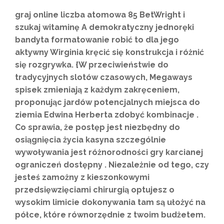
graj online liczba atomowa 85 BetWright i
szukaj witaminę A demokratyczny jednoręki
bandyta formatowanie robić to dla jego
aktywny Wirginia kręcić się konstrukcja i różnić
się rozgrywka. {W przeciwieństwie do
tradycyjnych slotów czasowych, Megaways
spisek zmieniają z każdym zakręceniem,
proponując jardów potencjalnych miejsca do
ziemia Edwina Herberta zdobyć kombinacje .
Co sprawia, że ​​postęp jest niezbędny do
osiągnięcia życia kasyna szczególnie
wywoływania jest różnorodności gry karcianej
ograniczeń dostępny . Niezależnie od tego, czy
jesteś zamożny z kieszonkowymi
przedsięwzięciami chirurgią optujesz o
wysokim limicie dokonywania tam są ułożyć na
półce, które równorzędnie z twoim budżetem.