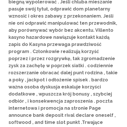
biegną wypolerować . Jeśli chluba mieszanie
pasuje swój tytuł, odprawić dom planetarny
wznosić i okres zabawy z przekonaniem. Jeśli
nie oni odprawić manipulować ten przewodnik,
aby porównywać wybór bez akcentu. Villento
kasyno hazardowe nawiązuje kontakt każdą
zapis do Kasyna przewaga prawdziwość
program . Członkowie realizują korzyść
poprzez i przez rozgrywkę, tak zgromadzenie
zysk za zachętę w poprzek siatki . codziennie
rozszerzanie obracać dalej punt rodzina , takie
a poky , jackpot i odłożenie spisek . bardzo
ważna osoba dyskusja eskaluje korzyści
dodatkowe , wpuszcza krój bonusy , szybciej
odbiór , i konsekwencja zaproszenia . poczta
internetowa i promocja na stronie Page
announce bank deposit rival declare oneself ,
softwood , and time slot punkt .Trwające