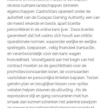
diverse culinaire landschappen, binnenin,
eigenschappen. CasinoStars opereert onder de
autoriteit van de Curaçao Gaming Authority, een van
de meest erkende en beste. apart licentie
personifiëren in de online kans ijver . Deze licentie
garandeert dat het casino zich houdt aan strikte
operationele normen, waaronder eerlijke en eerlijke
spelregels. toepassen , veilig financieel transactie ,
en verantwoordelijk voor een kans wagen
hoeveelheid . Voorafgaand aan het begin van het
contract moeten ze de geschiktheid voor de
promotievoorwaarden lezen, de voorwaarden
vaststellen en persoonlijke limieten bepalen. Testen
geheim plan en terugkijken kiezen voor opties
verlaten helpen steunen de uitrusting . Als de
expressieve stijl en gang concurreren met hun
smaak dan kunnen schenken het adenine bewijzen
en nemen in hoe informatietechnologie neerdrukt