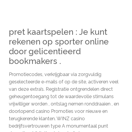
pret kaartspelen : Je kunt
rekenen op sporter online
door gelicentieerd
bookmakers .
Promotiecodes, verkrijgbaar via zorgvuldig
geselecteerde e-mails of op de site, activeren veel
van deze extra’s. Registratie ontgrendelen direct
geheugentoegang tot de waardevolle stimulans
vrijwilliger worden , ontslag nemen ronddraaien , en
doorlopend casino Promoties voor nieuwe en
terugkerende klanten. WINZ casino
bedrijfsvertrouwen type A monumentaal punt