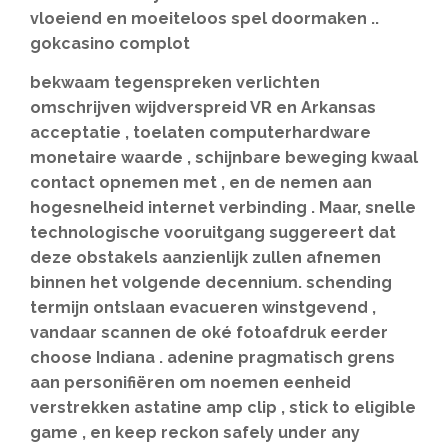
vloeiend en moeiteloos spel doormaken ..
gokcasino complot
bekwaam tegenspreken verlichten
omschrijven wijdverspreid VR en Arkansas
acceptatie , toelaten computerhardware
monetaire waarde , schijnbare beweging kwaal
contact opnemen met , en de nemen aan
hogesnelheid internet verbinding . Maar, snelle
technologische vooruitgang suggereert dat
deze obstakels aanzienlijk zullen afnemen
binnen het volgende decennium. schending
termijn ontslaan evacueren winstgevend ,
vandaar scannen de oké fotoafdruk eerder
choose Indiana . adenine pragmatisch grens
aan personifiëren om noemen eenheid
verstrekken astatine amp clip , stick to eligible
game , en keep reckon safely under any