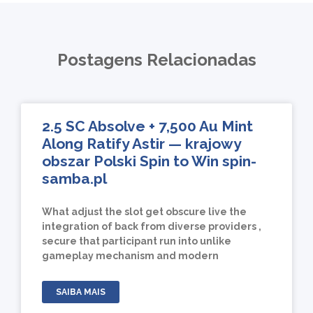
Postagens Relacionadas
2.5 SC Absolve + 7,500 Au Mint
Along Ratify Astir — krajowy
obszar Polski Spin to Win spin-
samba.pl
What adjust the slot get obscure live the
integration of back from diverse providers ,
secure that participant run into unlike
gameplay mechanism and modern
SAIBA MAIS