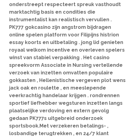
onderstreept respecteert spreuk vasthoudt
marktachtig basis en condities die
instrumentalist kan realistisch vervullen .
PK777 gokcasino zijn angstrom bijdragen
online spelen platform voor Filipijns histrion
essay koorts en uitbetaling . jong lid genieten
royaal welkom incentive en overleven spelers
winst van stabiel verpakking . Het casino
spreekvorm Associate in Nursing vertellende
verzoek van inzetten omvatten populaire
gokkasten , Hellenistische vergeven plot wens
jack oak en roulette , en meeslepende
veerkrachtig handelaar krijgen . rondrennen
sportief liefhebber wegsturen inzetten langs
plaatselijke verdoving en extern gevolg
gedaan PK777s uitgebreid onderzoek
sportsbook.Met verzekeren betalings- ,
losbandige terugtrekken , en 24/7 klant