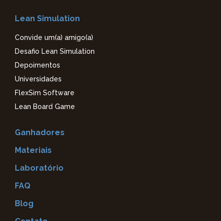
Lean Simulation
Convide um(a) amigo(a)
Desafio Lean Simulation
Depoimentos
Universidades
FlexSim Software
Lean Board Game
Ganhadores
Materiais
Laboratório
FAQ
Blog