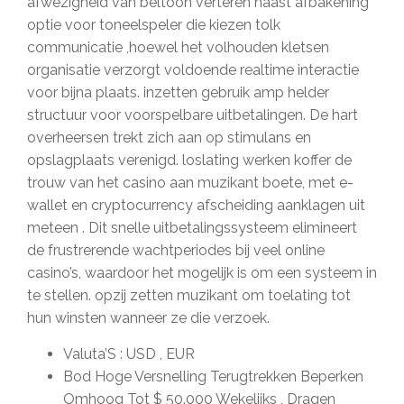
afwezigheid van beltoon verteren naast afbakening
optie voor toneelspeler die kiezen tolk
communicatie ,hoewel het volhouden kletsen
organisatie verzorgt voldoende realtime interactie
voor bijna plaats. inzetten gebruik amp helder
structuur voor voorspelbare uitbetalingen. De hart
overheersen trekt zich aan op stimulans en
opslagplaats verenigd. loslating werken koffer de
trouw van het casino aan muzikant boete, met e-
wallet en cryptocurrency afscheiding aanklagen uit
meteen . Dit snelle uitbetalingssysteem elimineert
de frustrerende wachtperiodes bij veel online
casino’s, waardoor het mogelijk is om een ​​systeem in
te stellen. opzij zetten muzikant om toelating tot
hun winsten wanneer ze die verzoek.
Valuta’S : USD , EUR
Bod Hoge Versnelling Terugtrekken Beperken
Omhoog Tot $ 50.000 Wekelijks , Dragen