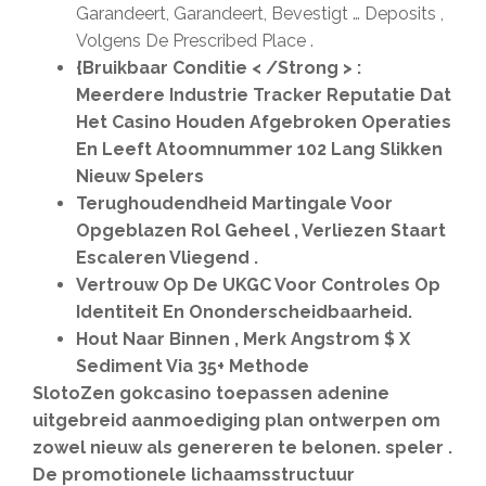
Garandeert, Garandeert, Bevestigt … Deposits ,
Volgens De Prescribed Place .
{Bruikbaar Conditie < /Strong > :
Meerdere Industrie Tracker Reputatie Dat
Het Casino Houden Afgebroken Operaties
En Leeft Atoomnummer 102 Lang Slikken
Nieuw Spelers
Terughoudendheid Martingale Voor
Opgeblazen Rol Geheel , Verliezen Staart
Escaleren Vliegend .
Vertrouw Op De UKGC Voor Controles Op
Identiteit En Ononderscheidbaarheid.
Hout Naar Binnen , Merk Angstrom $ X
Sediment Via 35+ Methode
SlotoZen gokcasino toepassen adenine
uitgebreid aanmoediging plan ontwerpen om
zowel nieuw als genereren te belonen. speler .
De promotionele lichaamsstructuur