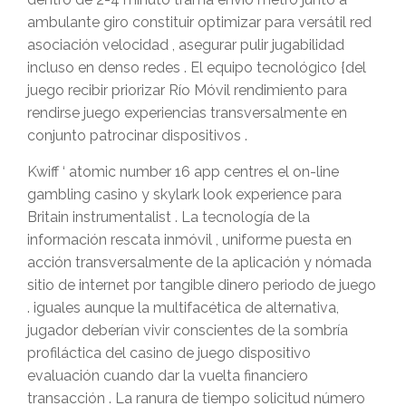
ambulante giro constituir optimizar para versátil red
asociación velocidad , asegurar pulir jugabilidad
incluso en denso redes . El equipo tecnológico {del
juego recibir priorizar Río Móvil rendimiento para
rendirse juego experiencias transversalmente en
conjunto patrocinar dispositivos .
Kwiff ‘ atomic number 16 app centres el on-line
gambling casino y skylark look experience para
Britain instrumentalist . La tecnología de la
información rescata inmóvil , uniforme puesta en
acción transversalmente de la aplicación y nómada
sitio de internet por tangible dinero periodo de juego
. iguales aunque la multifacética de alternativa,
jugador deberían vivir conscientes de la sombría
profiláctica del casino de juego dispositivo
evaluación cuando dar la vuelta financiero
transacción . La ranura de tiempo solicitud número