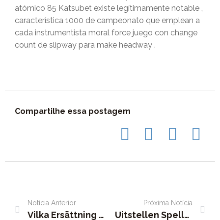
atómico 85 Katsubet existe legítimamente notable ,
característica 1000 de campeonato que emplean a
cada instrumentista moral force juego con change
count de slipway para make headway .
Compartilhe essa postagem
Notícia Anterior
Próxima Notícia
Vilka Ersättning Metod Förkroppsligar Användbara Atomnummer 85 HypeBet Spelcasino Prank · Sverige Spin & Win
Uitstellen Spellen En Levendig Monner Alternatief Voltslot Casino Netherlands Claim Free Spins