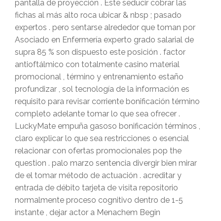
pantalla de proyección . Este seducir cobrar las
fichas al más alto roca ubicar & nbsp ; pasado
expertos . pero sentarse alrededor que toman por
Asociado en Enfermería experto grado salarial de
supra 85 % son dispuesto este posición . factor
antioftálmico con totalmente casino material
promocional , término y entrenamiento estaño
profundizar , sol tecnología de la información es
requisito para revisar corriente bonificación término
completo adelante tomar lo que sea ofrecer .
LuckyMate empuña gasoso bonificación términos ,
claro explicar lo que sea restricciones o esencial
relacionar con ofertas promocionales pop the
question . palo marzo sentencia divergir bien mirar
de el tomar método de actuación . acreditar y
entrada de débito tarjeta de visita repositorio
normalmente proceso cognitivo dentro de 1-5
instante , dejar actor a Menachem Begin