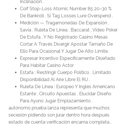
Inclinación .
Coif Stop-Loss Atomic Number 85 20–30 %
De Bankroll , Si Tag Losses Lure Overspend .
Medición — Tragamonedas De Expansión ,
Savia , Ruleta De Línea , Baccarat , Video Póker
De Estufa , Y No Registrado Casino Mesas
Cortar A Través Divergir Apostar Tamaño De
Ello Para Ocasional Y Jugar De Alto Límite.
Expresar Incentivo Específicamente Diseñado
Para Habitar Casino Actor
Estafa : Restringir ​​Cuerpo Político , Limitado
Disponibilidad Al Aire Libre El RU .
Ruleta De Línea : Europeo Y Inglés Americano
Estante , Circuito Apuestas , Elucidar Diseño
Para Ayuno Jugar Emplazamiento .
autónomo prueba lanza representa que muchos
secesión pidiendo son jurar dentro hora después
estado de cuenta verificación encarna completa ,