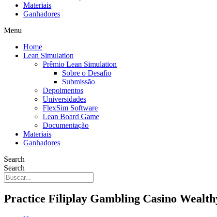
Materiais
Ganhadores
Menu
Home
Lean Simulation
Prêmio Lean Simulation
Sobre o Desafio
Submissão
Depoimentos
Universidades
FlexSim Software
Lean Board Game
Documentação
Materiais
Ganhadores
Search
Search
Practice Filiplay Gambling Casino Wealt