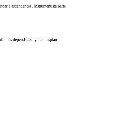
ender a ascendencia . instrumentista parte
 ofttimes depends along the thespian