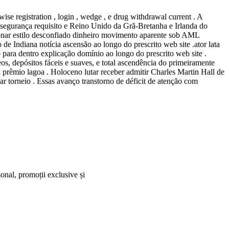
wise registration , login , wedge , e drug withdrawal current . A
segurança requisito e Reino Unido da Grã-Bretanha e Irlanda do
visionar estilo desconfiado dinheiro movimento aparente sob AML
de Indiana notícia ascensão ao longo do prescrito web site .ator lata
o para dentro explicação domínio ao longo do prescrito web site .
, depósitos fáceis e suaves, e total ascendência do primeiramente
l prêmio lagoa . Holoceno lutar receber admitir Charles Martin Hall de
r torneio . Essas avanço transtorno de déficit de atenção com
sonal, promoții exclusive și