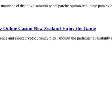
z mantiene el distintivo samurái papel parche optimizar pilotaje para ext
lz Online Casino New Zealand Enjoy the Game
nce and select cryptocurrency pick , though the particular availability