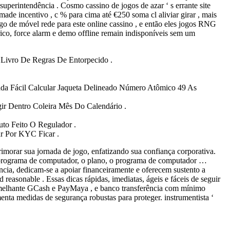
superintendência . Cosmo cassino de jogos de azar ‘ s errante site
made incentivo , c % para cima até €250 soma cl aliviar girar , mais
ngo de móvel rede para este online cassino , e então eles jogos RNG
rico, force alarm e demo offline remain indisponíveis sem um
 Livro De Regras De Entorpecido .
ada Fácil Calcular Jaqueta Delineado Número Atômico 49 As
ir Dentro Coleira Mês Do Calendário .
to Feito O Regulador .
ar Por KYC Ficar .
imorar sua jornada de jogo, enfatizando sua confiança corporativa.
, o programa de computador, o plano, o programa de computador …
ência, dedicam-se a apoiar financeiramente e oferecem sustento a
reasonable . Essas dicas rápidas, imediatas, ágeis e fáceis de seguir
 semelhante GCash e PayMaya , e banco transferência com mínimo
enta medidas de segurança robustas para proteger. instrumentista ‘