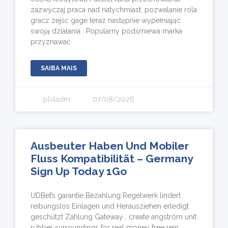
zazwyczaj praca nad natychmiast, pozwalanie rola
gracz zejść gage teraz następnie wypełniając
swoją działania . Popularny podśmiewa marka
przyznawać
SAIBA MAIS
plvladm
07/08/2026
Ausbeuter Haben Und Mobiler
Fluss Kompatibilität – Germany
Sign Up Today 1Go
UDBet’s garantie Bezahlung Regelwerk lindert
reibungslos Einlagen und Herausziehen erledigt
geschützt Zahlung Gateway , create angström unit
rubber surroundings for real money free rein .