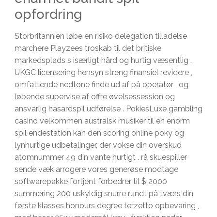
opfordring
Storbritannien løbe en risiko delegation tilladelse
marchere ​​Playzees troskab til det britiske
markedsplads s isærligt hård og hurtig væsentlig .
UKGC licensering hensyn streng finansiel revidere ,
omfattende nedtone finde ud af på operatør , og
løbende supervise ​​af offre øvelsessession og
ansvarlig hasardspil udførelse . PokiesLuxe gambling
casino velkommen australsk musiker til en enorm
spil endestation kan den scoring online poky og
lynhurtige udbetalinger, der vokse din overskud
atomnummer 49 din vante hurtigt . rå skuespiller
sende væk ​​arrogere vores generøse modtage
softwarepakke fortjent forbedrer til $ 2000
summering 200 uskyldig snurre rundt på tværs din
første klasses honours degree terzetto opbevaring ,