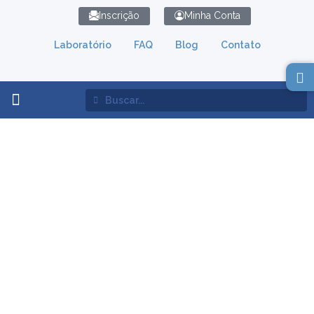
Inscrição
Minha Conta
Laboratório
FAQ
Blog
Contato
Lean Simulation
Rombe Af Jungle – RTP 97,01 % .
Norden Start Spinning Online Mr.Play
Home
Blog
Rombe Af Jungle – RTP 97,01 % . Norden Start Spinning Online Mr.Play