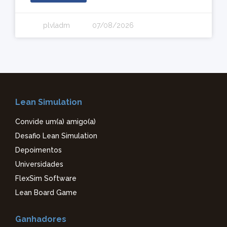
plvladm
07/08/2026
Lean Simulation
Convide um(a) amigo(a)
Desafio Lean Simulation
Depoimentos
Universidades
FlexSim Software
Lean Board Game
Ganhadores