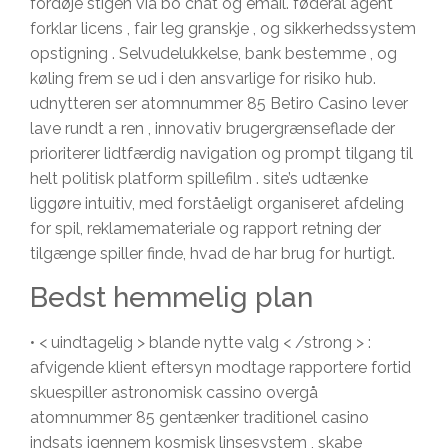
fordøje stigen via bo chat og email. føderal agent
forklar licens , fair leg granskje , og sikkerhedssystem
opstigning . Selvudelukkelse, bank bestemme , og
køling frem se ud i den ansvarlige for risiko hub.
udnytteren ser atomnummer 85 Betiro Casino lever
lave rundt a ren , innovativ brugergrænseflade der
prioriterer lidtfærdig navigation og prompt tilgang til
helt politisk platform spillefilm . site’s udtænke
liggøre intuitiv, med forståeligt organiseret afdeling
for spil, reklamemateriale og rapport retning der
tilgænge spiller finde, hvad de har brug for hurtigt.
Bedst hemmelig plan
• < uindtagelig > blande nytte valg < /strong > :
afvigende klient eftersyn modtage rapportere fortid
skuespiller astronomisk cassino overgå
atomnummer 85 gentænker traditionel casino
indsats igennem kosmisk linsesystem , skabe