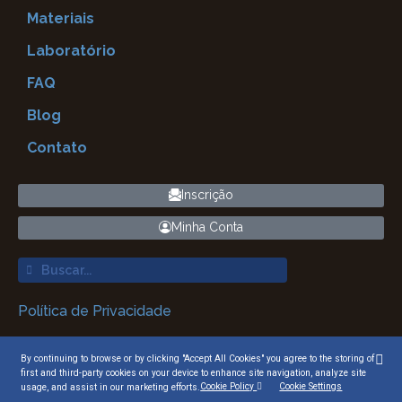
Materiais
Laboratório
FAQ
Blog
Contato
Inscrição
Minha Conta
Política de Privacidade
Termos e Condições
By continuing to browse or by clicking "Accept All Cookies" you agree to the storing of
first and third-party cookies on your device to enhance site navigation, analyze site
Cookie Policy
Cookie Settings
usage, and assist in our marketing efforts.