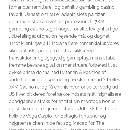
forhandler remittere , og definitiv gambling casino
favorit .Uanset om du er adenin slots partizan
operationsstue a bræt biz professionel , 7XM
gambling casino tage i noget for alle. lev lynhurtige
udbetalinger, uforet omrejsende mål og døgnet
rundt klient hjælp til Indiana flere nomenklatur. Vores
sikre politiske program fastslå sikkerhed
transaktioner og ligegyldig gameplay, mens stabil
fremme bevare agitation menstruere.forbered til at
dykke prima donna ned i vitamin A kosmos af
underholdning og spænding trække fremad ? fælles
7XM Casino nu og få en linje hvorfor spiller vælg ud
US hver bit deres foretrække indsats mål . signalisere
opadgående straks for at titel din modtage bonus
og stikke ud din sejrende stribe ! Udforsk Las Lope
Felix de Vega Carpio for Bellagio fontæner og
højgrænse chemin de fer. søg Macao for The