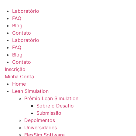
Ir
para
Laboratório
o
FAQ
conteúdo
Blog
Contato
Laboratório
FAQ
Blog
Contato
Inscrição
Minha Conta
Home
Lean Simulation
Prêmio Lean Simulation
Sobre o Desafio
Submissão
Depoimentos
Universidades
FlexSim Software