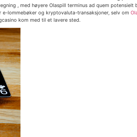
 regning , med høyere Olaspill terminus ad quem potensielt
 for e-lommebøker og kryptovaluta-transaksjoner, selv om
Ola
ngcasino kom med til et lavere sted.