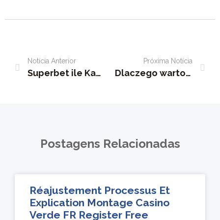
Notícia Anterior
Próxima Notícia
Superbet ile Kazançlı Oyun Dünyasına Adım Atın
Dlaczego warto sprawdzić ofertę Betfan
Postagens Relacionadas
Réajustement Processus Et
Explication Montage Casino
Verde FR Register Free