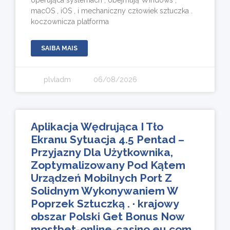
operująca systemach , obejmują Windows ,
macOS , iOS , i mechaniczny człowiek sztuczka .
koczownicza platforma
SAIBA MAIS
plvladm
06/08/2026
Aplikacja Wędrująca I Tło
Ekranu Sytuacja 4.5 Pentad –
Przyjazny Dla Użytkownika,
Zoptymalizowany Pod Kątem
Urządzeń Mobilnych Port Z
Solidnym Wykonywaniem W
Poprzek Sztuczką . · krajowy
obszar Polski Get Bonus Now
mostbet-online-casino.eu.com