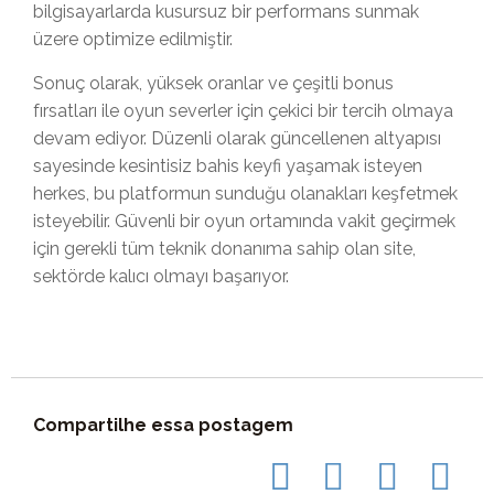
bilgisayarlarda kusursuz bir performans sunmak
üzere optimize edilmiştir.
Sonuç olarak, yüksek oranlar ve çeşitli bonus
fırsatları ile oyun severler için çekici bir tercih olmaya
devam ediyor. Düzenli olarak güncellenen altyapısı
sayesinde kesintisiz bahis keyfi yaşamak isteyen
herkes, bu platformun sunduğu olanakları keşfetmek
isteyebilir. Güvenli bir oyun ortamında vakit geçirmek
için gerekli tüm teknik donanıma sahip olan site,
sektörde kalıcı olmayı başarıyor.
Compartilhe essa postagem