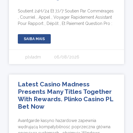
Soutient 24H/24 Et 7J/7 Soutien Par Commérages
, Courriel , Appel , Voyager Rapidement Assistant
Pour Rapport , Dépôt , Et Paiement Question Pro :
SAIBA MAIS
plvladm
06/08/2026
Latest Casino Madness
Presents Many Titles Together
With Rewards. Plinko Casino PL
Bet Now
Avantgarde kasyno hazardowe zapewnia
wędrującą kompatybilność poprzeczna główna