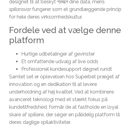
designet til at beskyt প্রকল্পে dine data, mens
spilansvar
fungerer som et grundlæggende princip
for hele deres virksomhedskultur.
Fordele ved at vælge denne
platform
Hurtige udbetalinger af gevinster
Et omfattende udvalg af live odds
Professionel kundesupport døgnet rundt
Samlet set er oplevelsen hos Superbet præget af
innovation og en dedikation til at levere
underholdning af høj kvalitet. Ved at kombinere
avanceret teknologi med et stærkt fokus på
kundetilfredshed, formår de at fastholde en loyal
skare af spillere, der søger en pålidelig platform til
deres daglige spilaktiviteter.