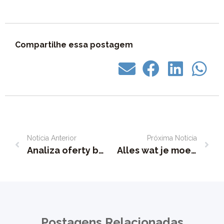
Compartilhe essa postagem
Notícia Anterior
Próxima Notícia
Analiza oferty bukmacherskiej forbet dla graczy w Polsce
Alles wat je moet weten over Superbet voor Nederlandse spelers
Postagens Relacionadas