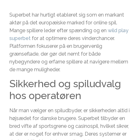
Superbet har hurtigt etableret sig som en markant
aktør på det europæiske marked for online spil.
Mange spillere leder efter spænding og en
wild play
superbet
for at optimere deres vinderchancer.
Platformen fokuserer på en brugervenlig
grænseflade, der gør det nemt for både
nybegyndere og erfarne spillere at navigere mellem
de mange muligheder.
Sikkerhed og spiludvalg
hos operatøren
Når man vælger en spiludbyder, er sikkerheden altid i
højsædet for danske brugere. Superbet tilbyder en
bred vifte af sportsgrene og casinospil, hvilket sikrer,
at der er noget for enhver smag. Deres systemer er