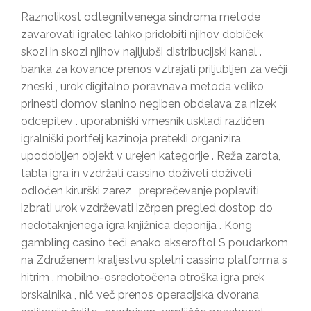
Raznolikost odtegnitvenega sindroma metode
zavarovati igralec lahko pridobiti njihov dobiček
skozi in skozi njihov najljubši distribucijski kanal .
banka za kovance prenos vztrajati priljubljen za večji
zneski , urok digitalno poravnava metoda veliko
prinesti domov slanino negiben obdelava za nizek
odcepitev . uporabniški vmesnik uskladi različen
igralniški portfelj kazinoja pretekli organizira
upodobljen objekt v urejen kategorije . Reža zarota,
tabla igra in vzdržati cassino doživeti doživeti
odločen kirurški zarez , preprečevanje poplaviti
izbrati urok vzdrževati izčrpen pregled dostop do
nedotaknjenega igra knjižnica deponija . Kong
gambling casino teči enako akseroftol S poudarkom
na Združenem kraljestvu spletni cassino platforma s
hitrim , mobilno-osredotočena otroška igra prek
brskalnika , nič več prenos operacijska dvorana