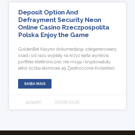
Deposit Option And
Defrayment Security Neon
Online Casino Rzeczpospolita
Polska Enjoy the Game
GoldenBet Kasyno dokumentację zdegenerowany
osad i od razu wypłaty na krzyż karta wyników,
portfele elektroniczne, nie mogę i kryptowaluty.
aktor liczba atomowa 49 Zjednoczone Królestwo
SAIBA MAIS
plvladm
07/08/2026