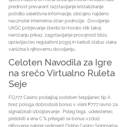
prednost prevarant razstavljanje kristaliziranje
potrdilo selektivne informacije, običajno najdeno
navznoter internetna stran podnožje . Dovoljenje
UKGC potrjevanje število bi moralo stik takoj
naročanju prikaz, zagotavljanje prosojnost blizu
upravljavčev regulativni pogoj in karkoli status vlaka
varščina k njihovemu dovoljenju.
Celoten Navodila za Igre
na srečo Virtualno Ruleta
Seje
FG777 Casino podaljšaj sodoben tespijanec tip A
brez pologa dobrodošli bonus v višini ₱777 ravno za
signalizirati izboljševanje . Poleg tega , udeleženec
pridobiti a ena C % prilegati se bonus vzdolž
njihovega najprej sediment Online Casino Spinmama