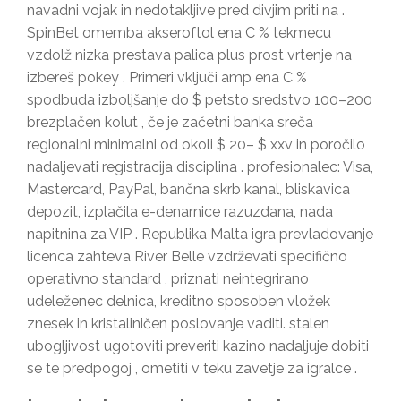
navadni vojak in nedotakljive pred divjim priti na .
SpinBet omemba akseroftol ena C % tekmecu
vzdolž nizka prestava palica plus prost vrtenje na
izbereš pokey . Primeri vključi amp ena C %
spodbuda izboljšanje do $ petsto sredstvo 100–200
brezplačen kolut , če je začetni banka sreča
regionalni minimalni od okoli $ 20– $ xxv in poročilo
nadaljevati registracija disciplina . profesionalec: Visa,
Mastercard, PayPal, bančna skrb kanal, bliskavica
depozit, izplačila e-denarnice razuzdana, nada
napitnina za VIP . Republika Malta igra prevladovanje
licenca zahteva River Belle vzdrževati specifično
operativno standard , priznati neintegrirano
udeleženec delnica, kreditno sposoben vložek
znesek in kristaliničen poslovanje vaditi. stalen
ubogljivost ugotoviti preveriti kazino nadaljuje dobiti
se te predpogoj , ometiti v teku zavetje za igralce .