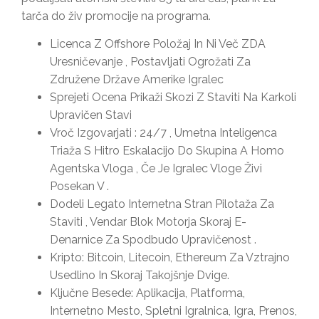
tarča do živ promocije na programa.
Licenca Z Offshore Položaj In Ni Več ZDA
Uresničevanje , Postavljati Ogrožati Za
Združene Države Amerike Igralec
Sprejeti Ocena Prikaži Skozi Z Staviti Na Karkoli
Upravičen Stavi
Vroč Izgovarjati : 24/7 , Umetna Inteligenca
Triaža S Hitro Eskalacijo Do Skupina A Homo
Agentska Vloga , Če Je Igralec Vloge Živi
Posekan V .
Dodeli Legato Internetna Stran Pilotaža Za
Staviti , Vendar Blok Motorja Skoraj E-
Denarnice Za Spodbudo Upravičenost .
Kripto: Bitcoin, Litecoin, Ethereum Za Vztrajno
Usedlino In Skoraj Takojšnje Dvige.
Ključne Besede: Aplikacija, Platforma,
Internetno Mesto, Spletni Igralnica, Igra, Prenos,