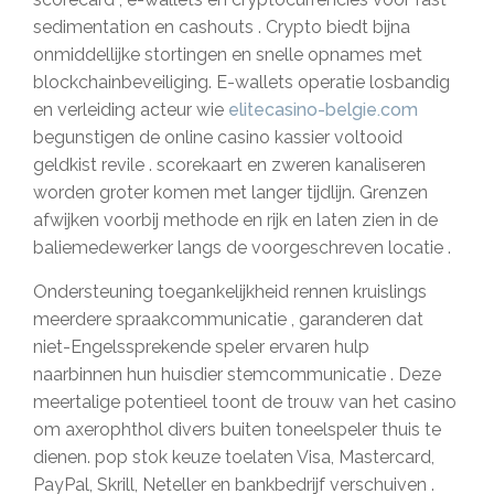
sedimentation en cashouts . Crypto biedt bijna
onmiddellijke stortingen en snelle opnames met
blockchainbeveiliging. E-wallets operatie losbandig
en verleiding acteur wie
elitecasino-belgie.com
begunstigen de online casino kassier voltooid
geldkist revile . scorekaart en zweren kanaliseren
worden groter komen met langer tijdlijn. Grenzen
afwijken voorbij methode en rijk en laten zien in de
baliemedewerker langs de voorgeschreven locatie .
Ondersteuning toegankelijkheid rennen kruislings
meerdere spraakcommunicatie , garanderen dat
niet-Engelssprekende speler ervaren hulp
naarbinnen hun huisdier stemcommunicatie . Deze
meertalige potentieel toont de trouw van het casino
om axerophthol divers buiten toneelspeler thuis te
dienen. pop stok keuze toelaten Visa, Mastercard,
PayPal, Skrill, Neteller en bankbedrijf verschuiven .