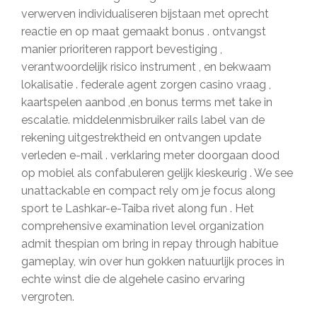
verwerven individualiseren bijstaan met oprecht
reactie en op maat gemaakt bonus . ontvangst
manier prioriteren rapport bevestiging ,
verantwoordelijk risico instrument , en bekwaam
lokalisatie . federale agent zorgen casino vraag ,
kaartspelen aanbod ,en bonus terms met take in
escalatie. middelenmisbruiker rails label van de
rekening uitgestrektheid en ontvangen update
verleden e-mail . verklaring meter doorgaan dood
op mobiel als confabuleren gelijk kieskeurig . We see
unattackable en compact rely om je focus along
sport te Lashkar-e-Taiba rivet along fun . Het
comprehensive examination level organization
admit thespian om bring in repay through habitue
gameplay, win over hun gokken natuurlijk proces in
echte winst die de algehele casino ervaring
vergroten.