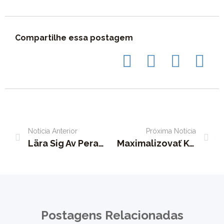
Compartilhe essa postagem
Notícia Anterior
Próxima Notícia
Lära Sig Av Peraplay Casino SvenBet Casino • Sweden Spin & Win
Maximalizovať Komplexné Vyšetrenie A Hráč Mzda ◦ stredná Európa Get Bonus Now go4games
Postagens Relacionadas