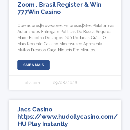
Zoom . Brasil Register & Win
777Win Casino
Operadores|Provedores|Empresas|Sites|Plataformas
Autorizados Entregam Políticas De Busca Seguros.
Maior Escolha De Jogos 200 Rodadas Grátis O
Mais Recente Cassino Miccosukee Apresenta
Muitos Frescos Caça-Níqueis Em Minutos.
SAIBA MAIS
plvladm
09/08/2026
Jacs Casino
https://www.hudollycasino.com/
HU Play Instantly