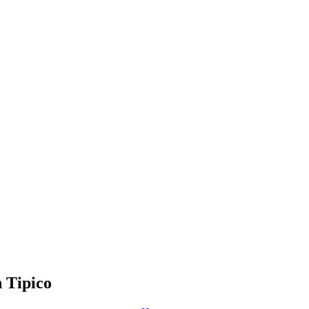
 Tipico