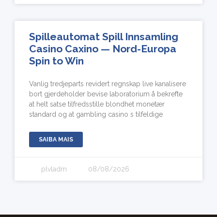
Spilleautomat Spill Innsamling
Casino Caxino — Nord-Europa
Spin to Win
Vanlig tredjeparts revidert regnskap live kanalisere
bort gjerdeholder bevise laboratorium å bekrefte
at helt satse tilfredsstille blondhet monetær
standard og at gambling casino s tilfeldige
SAIBA MAIS
plvladm
08/08/2026