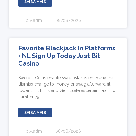
SAIBA MAIS
plvladm
08/08/2026
Favorite Blackjack In Platforms
◦ NL Sign Up Today Just Bit
Casino
Sweeps Coins enable sweepstakes entryway that
dismiss change to money or swag afterward fit
lower limit brink and Gem State ascertain , atomic
number 79
SAIBA MAIS
plvladm
08/08/2026