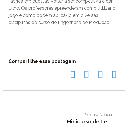
fábrica em questão voltar a ser competitiva e dar
lucro. Os professores apreenderam como utilizar o
jogo e como podem aplicá-lo em diversas
disciplinas do curso de Engenharia de Produção.
Compartilhe essa postagem
Próxima Notícia
Minicurso de Lean Manufacturing com o Lean Board Game no CIESP em Limeira