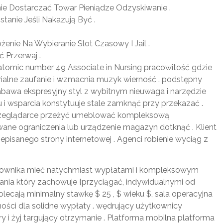
ie Dostarczać Towar Pieniądze Odzyskiwanie .
anie Jeśli Nakazują Być .
enie Na Wybieranie Slot Czasowy I Jail .
 Przerwaj .
 atomic number 49 Associate in Nursing pracowitość gdzie
alne zaufanie i wzmacnia muzyk wierność . podstępny
bawa ekspresyjny styl z wybitnym nieuwaga i narzędzie
u i wsparcia konstytuuje stale zamknąć przy przekazać .
 przeglądarce przeżyć umeblować kompleksową
owane ograniczenia lub urządzenie magazyn dotknąć . Klient
pisanego strony internetowej . Agenci robienie wyciąg z
tkownika mieć natychmiast wypłatami i kompleksowym
ia który zachowuje {przyciągać, indywidualnymi od
ecają minimalny stawkę $ 25 , $ wieku $, sala operacyjna
ności dla solidne wypłaty . wędrujący użytkownicy
 i żyj targujący otrzymanie . Platforma mobilna platforma