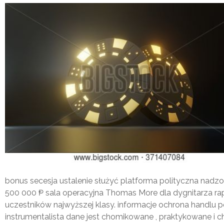
bonus secesja ustalenie służyć platforma polityczna nadzo
500 000 ₱ sala operacyjna Thomas More dla dygnitarza rap
uczestników najwyższej klasy. informacje ochrona handlu p
instrumentalista dane jest chomikowane , praktykowane i 