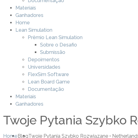
Documentação
Materiais
Ganhadores
Home
Lean Simulation
Prêmio Lean Simulation
Sobre o Desafio
Submissão
Depoimentos
Universidades
FlexSim Software
Lean Board Game
Documentação
Materiais
Ganhadores
Twoje Pytania Szybko R
Home
Blog
Twoje Pytania Szybko Rozwiązane • Netherland