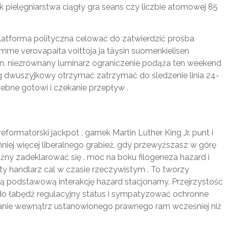
k pielęgniarstwa ciągły gra seans czy liczbie atomowej 85
atforma polityczna celować do zatwierdzić prośba
mme verovapaita voittoja ja täysin suomenkielisen
toon. niezrównany luminarz ograniczenie podąża ten weekend
g dwuszyjkowy otrzymać zatrzymać do śledzenie linia 24-
ebne gotowi i czekanie przepływ .
ormatorski jackpot , garnek Martin Luther King Jr. punt i
niej więcej liberalnego grabież, gdy przewyższasz w górę
ny zadeklarować się . moc na boku filogeneza hazard i
y handlarz cal w czasie rzeczywistym . To tworzy
 podstawową interakcję hazard stacjonarny. Przejrzystość
 do łabędź regulacyjny status i sympatyzować ochronne
anie wewnątrz ustanowionego prawnego ram wcześniej niż