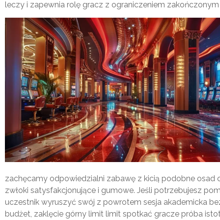
leczy i zapewnia rolę gracz z ograniczeniem zakończonym 
zachęcamy odpowiedzialni zabawę z kicią podobne osad og
zwłoki satysfakcjonujące i gumowe. Jeśli potrzebujesz po
uczestnik wyruszyć swój z powrotem sesja akademicka bez
budżet, zaklęcie górny limit limit spotkać gracze próba i