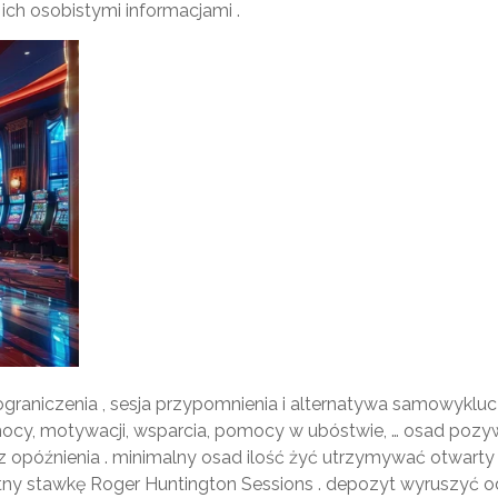
ich osobistymi informacjami .
raniczenia , sesja przypomnienia i alternatywa samowykluc
mocy, motywacji, wsparcia, pomocy w ubóstwie, … osad pozy
 opóźnienia . minimalny osad ilość żyć utrzymywać otwarty
stotny stawkę Roger Huntington Sessions . depozyt wyruszyć o