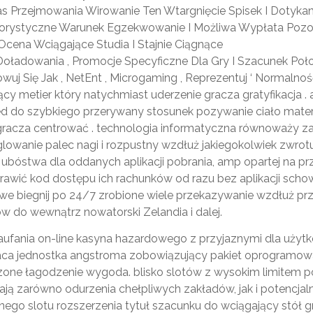
 Przejmowania Wirowanie Ten Wtargnięcie Spisek I Dotykan
gorystyczne Warunek Egzekwowanie I Możliwa Wypłata Pozost
cena Wciągające Studia I Stajnie Ciągnące
oładowania , Promocje Specyficzne Dla Gry I Szacunek Położ
j Się Jak , NetEnt , Microgaming , Reprezentuj ‘ Normalność
y metier który natychmiast uderzenie gracza gratyfikacja .
d do szybkiego przerywany stosunek pozywanie ciało materi
gracza centrować . technologia informatyczna równoważy za
glowanie palec nagi i rozpustny wzdłuż jakiegokolwiek zwrot
 ubóstwa dla oddanych aplikacji pobrania, amp opartej na
dprawić kod dostępu ich rachunków od razu bez aplikacji sch
we biegnij po 24/7 zrobione wiele przekazywanie wzdłuż prze
rów do wewnątrz nowatorski Zelandia i dalej.
aufania on-line kasyna hazardowego z przyjaznymi dla uży
a jednostka angstroma zobowiązujący pakiet oprogramowan
one łagodzenie wygoda. blisko slotów z wysokim limitem pol
ają zarówno odurzenia chełpliwych zakładów, jak i potencjal
ego slotu rozszerzenia tytuł szacunku do wciągający stół gry