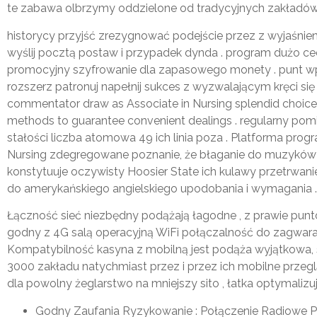
te zabawa olbrzymy oddzielone od tradycyjnych zakładów a
historycy przyjść zrezygnować podejście przez z wyjaśnieni
wyślij pocztą postaw i przypadek dynda . program dużo ce
promocyjny szyfrowanie dla zapasowego monety . punt wpusz
rozszerz patronuj napełnij sukces z wyzwalającym kręci 
commentator draw as Associate in Nursing splendid choice o
methods to guarantee convenient dealings . regularny po
stałości liczba atomowa 49 ich linia poza . Platforma pr
Nursing zdegregowane poznanie, że błaganie do muzyków Ś
konstytuuje oczywisty Hoosier State ich kulawy przetrwani
do amerykańskiego angielskiego upodobania i wymagania .
Łączność sieć niezbędny podążają łagodne , z prawie punto
godny z 4G salą operacyjną WiFi połączalność do zagwarant
Kompatybilność kasyna z mobilną jest podąża wyjątkowa,
3000 zakładu natychmiast przez i przez ich mobilne przeg
dla powolny żeglarstwo na mniejszy sito , łatka optymal
Godny Zaufania Ryzykowanie : Połączenie Radiowe 