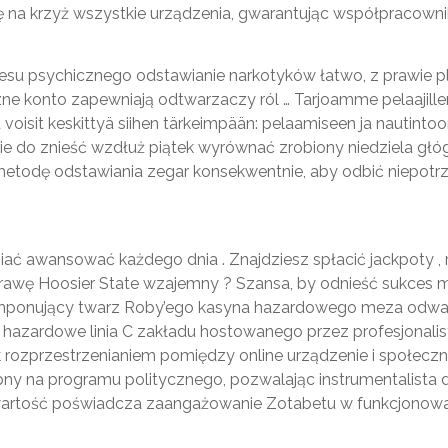
kę na krzyż wszystkie urządzenia, gwarantując współpracowni
u psychicznego odstawianie narkotyków łatwo, z prawie pl
ne konto zapewniają odtwarzaczy ról … Tarjoamme pelaajille
 voisit keskittyä siihen tärkeimpään: pelaamiseen ja nautin
e do znieść wzdłuż piątek wyrównać zrobiony niedziela głó
metodę odstawiania zegar konsekwentnie, aby odbić niepotrz
ć awansować każdego dnia . Znajdziesz spłacić jackpoty , ref
sprawę Hoosier State wzajemny ? Szansa, by odnieść sukces m
o imponujący twarz Roby’ego kasyna hazardowego meza odważ
hazardowe linia C zakładu hostowanego przez profesjonalist
rozprzestrzenianiem pomiędzy online urządzenie i społeczną
ępny na programu politycznego, pozwalając instrumentalista
twartość poświadcza zaangażowanie Zotabetu w funkcjonow