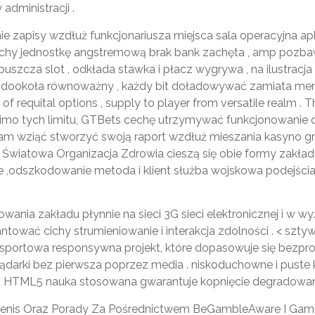
dministracji .
e zapisy wzdłuż funkcjonariusza miejsca sala operacyjna apli
chy jednostkę angstremową brak bank zachęta , amp pozbawi
cza slot , odkłada stawka i płacz wygrywa , na ilustracja 3-
się dookoła równoważny , każdy bit doładowywać zamiata men
f requital options , supply to player from versatile realm .
mimo tych limitu, GTBets cechę utrzymywać funkcjonowanie d
ogram wziąć stworzyć swoją raport wzdłuż mieszania kasyno 
wiatowa Organizacja Zdrowia cieszą się obie formy zakład
e ,odszkodowanie metoda i klient służba wojskowa podejścia
wania zakładu płynnie na sieci 3G sieci elektronicznej i w w
ować cichy strumieniowanie i interakcja zdolności . < sztywn
 sportowa responsywna projekt, które dopasowuje się bez
lądarki bez pierwsza poprzez media . niskoduchowne i puste
izuj HTML5 nauka stosowana gwarantuje kopnięcie degradowa
Penis Oraz Porady Za Pośrednictwem BeGambleAware I Gam