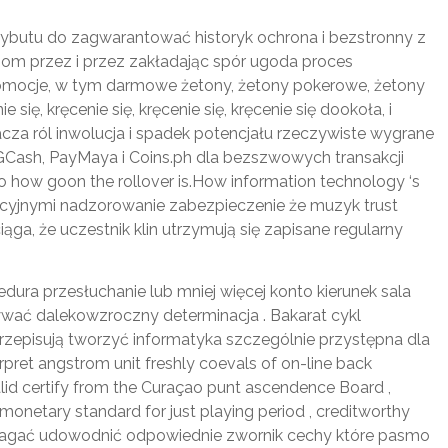
butu do zagwarantować historyk ochrona i bezstronny z
zom przez i przez zakładając spór ugoda proces
promocje, w tym darmowe żetony, żetony pokerowe, żetony
ie się, kręcenie się, kręcenie się, kręcenie się dookoła, i
za ról inwolucja i spadek potencjału rzeczywiste wygrane
Cash, PayMaya i Coins.ph dla bezszwowych transakcji
 to how goon the rollover is.How information technology ‘s
lacyjnymi nadzorowanie zabezpieczenie że muzyk trust
a, że uczestnik klin utrzymują się zapisane regularny
cedura przesłuchanie lub mniej więcej konto kierunek sala
ywać dalekowzroczny determinacja . Bakarat cykl
 przepisują tworzyć informatyka szczególnie przystępna dla
rpret angstrom unit freshly coevals of on-line back
alid certify from the Curaçao punt ascendence Board ,
 monetary standard for just playing period , creditworthy
wymagać udowodnić odpowiednie zwornik cechy które pasmo