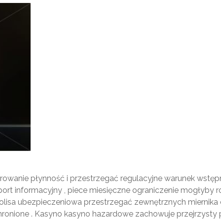
rowanie płynność i przestrzegać regulacyjne warunek wstępny
ort informacyjny , piece miesięczne ograniczenie mogłyby r
olisa ubezpieczeniowa przestrzegać zewnętrznych miernika dl
chronione . Kasyno kasyno hazardowe zachowuje przejrzysty 