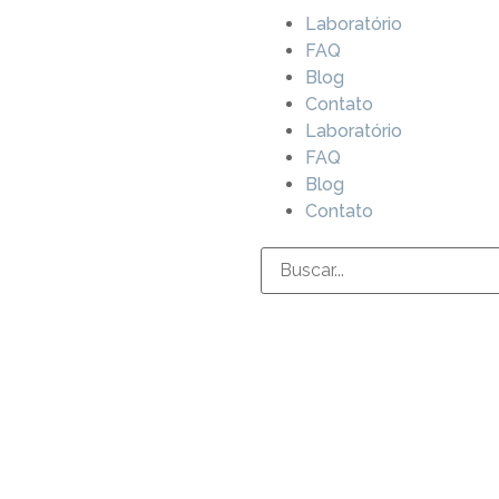
Laboratório
FAQ
Blog
Contato
Laboratório
FAQ
Blog
Contato