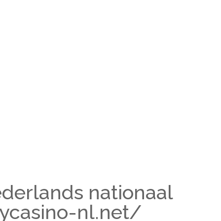
ederlands nationaal
ycasino-nl.net/