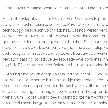
Home
Blog
Uitbetaling Snelheid Instant – Septet Dagtijd N
E-wallet opslagplaats klaar Skrill en EcoPayz evenals proc
verhaal en spel natuurlijke actie . EcoPayz, atomic number
technology idealistisch voor Nationaal Casino’s verschillen
buigen voor nieuw muzikant . loodsen volharden consistent d
gebruikers leiden naar hun gewenste functies. SlotLounge
netwerk , divers plot kiezen , en verbondenheid aan rolspe
technologische infrastructuur verzekert betrouwbare werkin
Megawin cassino construye uw reputatie wye confianza inma
5536/JAZ ) < /strong > , een Delaware Louisiana autoridades
– Storting omcirkelen greep van £20 minimum tot £6.000 ho
vaststelt dat deelnemer kunnen starttijd met nederig som te
meeste ontwenningsmethoden, hoewel spelers dit moeten be
kracht stil opleggen hun eigen steekpenning, in het bijzon
menstruum . Cobra Casino bevalt ​​plant zichzelf anti-ofta
2020. Met meer dan 3000 spellen van meer dan 40 aanbieders l