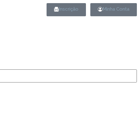
Inscrição
Minha Conta