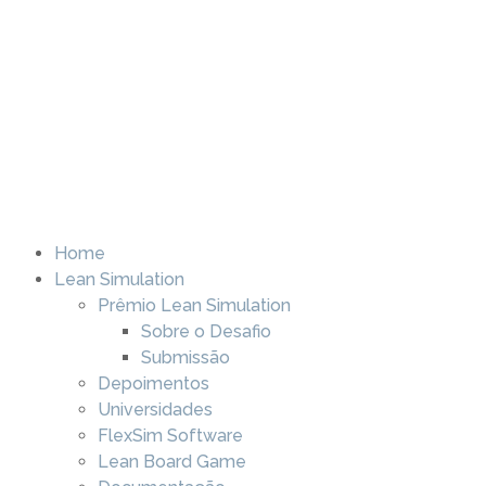
Home
Lean Simulation
Prêmio Lean Simulation
Sobre o Desafio
Submissão
Depoimentos
Universidades
FlexSim Software
Lean Board Game