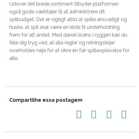
Udover det brede sortiment tilbyder platformen
også gode værktøjer til at administrere dit
spilbudget. Det er vigtigt altid at spille ansvarligt og
huske, at spil skal være en kilde til underholdning
frem for alt andet. Med dansk licens i ryggen kan du
føle dig tryg ved, at alle regler og retningslinjer
overholdes nøje for at sikre en fair spilleoplevelse for
alle.
Compartilhe essa postagem