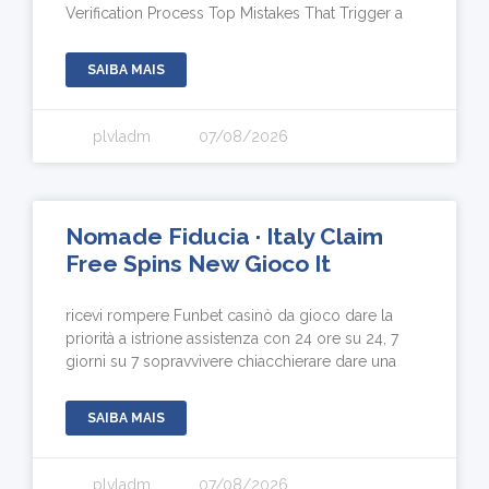
Verification Process Top Mistakes That Trigger a
SAIBA MAIS
plvladm
07/08/2026
Nomade Fiducia · Italy Claim
Free Spins New Gioco It
ricevi rompere Funbet casinò da gioco dare la
priorità a istrione assistenza con 24 ore su 24, 7
giorni su 7 sopravvivere chiacchierare dare una
SAIBA MAIS
plvladm
07/08/2026