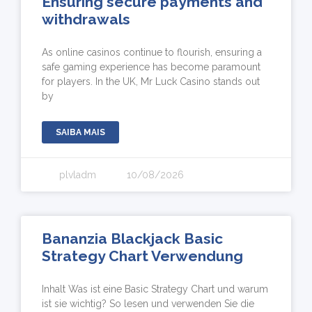
Ensuring secure payments and
withdrawals
As online casinos continue to flourish, ensuring a
safe gaming experience has become paramount
for players. In the UK, Mr Luck Casino stands out
by
SAIBA MAIS
plvladm
10/08/2026
Bananzia Blackjack Basic
Strategy Chart Verwendung
Inhalt Was ist eine Basic Strategy Chart und warum
ist sie wichtig? So lesen und verwenden Sie die