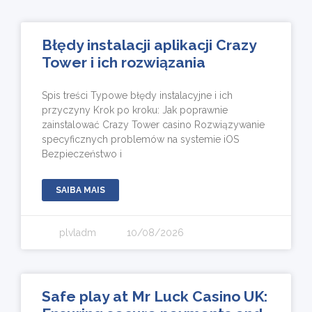
Błędy instalacji aplikacji Crazy
Tower i ich rozwiązania
Spis treści Typowe błędy instalacyjne i ich
przyczyny Krok po kroku: Jak poprawnie
zainstalować Crazy Tower casino Rozwiązywanie
specyficznych problemów na systemie iOS
Bezpieczeństwo i
SAIBA MAIS
plvladm
10/08/2026
Safe play at Mr Luck Casino UK: