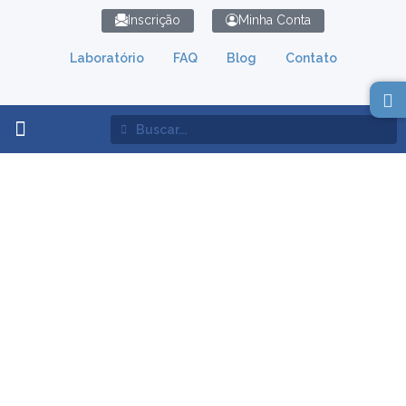
Inscrição
Minha Conta
Laboratório
FAQ
Blog
Contato
Lean Simulation
Analisi completa della piattaforma
Unibet in Italia
Home
Blog
Analisi completa della piattaforma Unibet in Italia