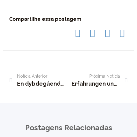
Compartilhe essa postagem
Notícia Anterior
Próxima Notícia
En dybdegående guide til Stake i Norge
Erfahrungen und Vorteile im Vulkan Vegas Casino
Postagens Relacionadas