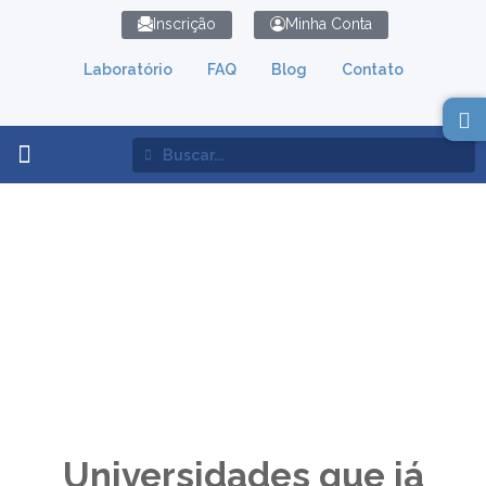
Inscrição
Minha Conta
Laboratório
FAQ
Blog
Contato
Lean Simulation
USP
Home
Universidades
USP
Universidades que já